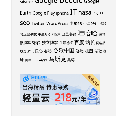
Google Doodle
Google
AdSense
IT
nasa
Earth
Google Play
iphone
PPC
PR
seo
WordPress
Twitter
中星6B
中星9号
中星9
哇哈哈
卫星电视
号卫星参数
微博
中星九号
刘强东
百度
站长
独立博客
微软
微博客
生活感悟
网络播
谷歌中国
谷歌地图
谷歌
谷歌地
良心
放器
腾讯
马斯克
马云
球
黑莓
阿里巴巴