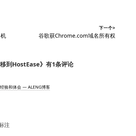
下一个>
下
手机
谷歌获Chrome.com域名所有权
篇
文
章：
移到HostEase
》有1条评论
经验和体会 — ALENG博客
标注