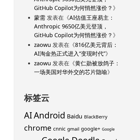
GitHub Copilot为何悄然涨价？
》
蒙需
发表在《
AI估值王座易主：
Anthropic 9650亿美元登顶，
GitHub Copilot为何悄然涨价？
》
zaowu
发表在《
816亿美元背后：
AI淘金热正式进入“变现时代”
》
zaowu
发表在《
黄仁勋被放鸽子：
一场美国对华外交的芯片隐喻
》
标签云
Android
AI
Baidu
BlackBerry
chrome
cnnic
google+
gmail
Google