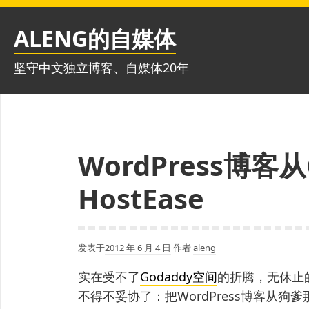
跳
至
ALENG的自媒体
内
容
坚守中文独立博客、自媒体20年
WordPress博客
HostEase
发表于
2012 年 6 月 4 日
作者
aleng
实在受不了
Godaddy空间
的折腾，无休止
不得不妥协了：把WordPress博客从狗爹那