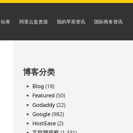
站务
阿里云盘资源
我的早茶资讯
国际商务资讯
跳
博客分类
至
页
Blog
(18)
脚
Featured
(50)
Godaddy
(22)
Google
(982)
HostEase
(2)
互联网观察
(1,331)