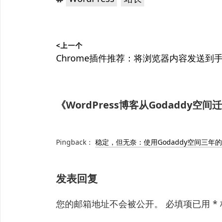
签：
文
<上一个
章
上
Chrome插件推荐：将浏览器内容发送到
篇
导
文
航
章：
《
WordPress博客从Godaddy空间迁
Pingback：
稳定，但无奈：使用Godaddy空间三年的
发表回复
您的邮箱地址不会被公开。
必填项已用
*