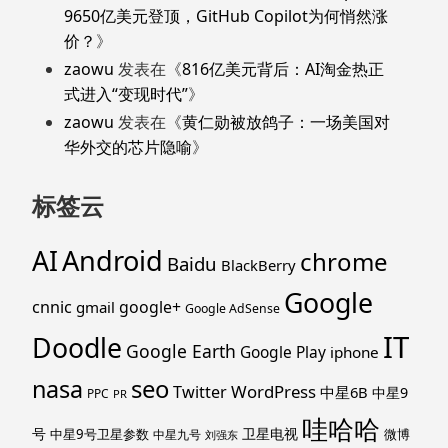
9650亿美元登顶，GitHub Copilot为何悄然涨
价？
》
zaowu
发表在《
816亿美元背后：AI淘金热正
式进入“变现时代”
》
zaowu
发表在《
黄仁勋被放鸽子：一场美国对
华外交的芯片隐喻
》
标签云
Android
AI
chrome
Baidu
BlackBerry
Google
cnnic
google+
gmail
Google AdSense
IT
Doodle
Google Earth
Google Play
iphone
nasa
seo
WordPress
Twitter
中星6B
中星9
PPC
PR
哇哈哈
号
卫星电视
中星9号卫星参数
微博
中星九号
刘强东