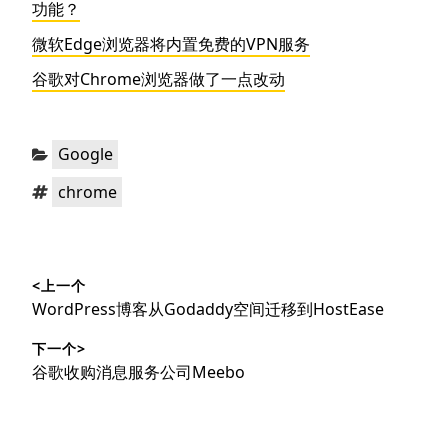
功能？
微软Edge浏览器将内置免费的VPN服务
谷歌对Chrome浏览器做了一点改动
分
Google
类：
标
chrome
签：
文
<上一个
章
上
WordPress博客从Godaddy空间迁移到HostEase
导
篇
下一个>
文
航
下
谷歌收购消息服务公司Meebo
章：
篇
文
章：