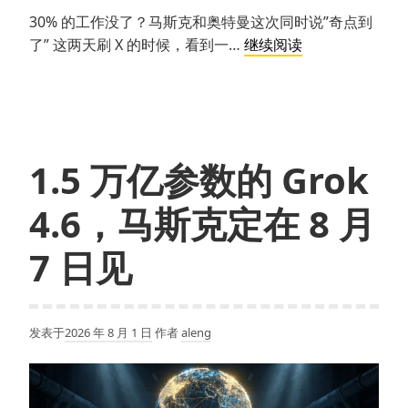
30% 的工作没了？马斯克和奥特曼这次同时说”奇点到
30%
了” 这两天刷 X 的时候，看到一…
继续阅读
的
工
作
没
了？
1.5 万亿参数的 Grok
马
斯
4.6，马斯克定在 8 月
克
和
7 日见
奥
特
曼
发表于
2026 年 8 月 1 日
作者
aleng
这
次
同
时