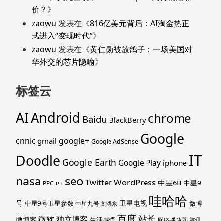
价？
》
zaowu
发表在《
816亿美元背后：AI淘金热正
式进入“变现时代”
》
zaowu
发表在《
黄仁勋被放鸽子：一场美国对
华外交的芯片隐喻
》
标签云
Android
AI
chrome
Baidu
BlackBerry
Google
cnnic
google+
gmail
Google AdSense
IT
Doodle
Google Earth
Google Play
iphone
nasa
seo
WordPress
Twitter
中星6B
中星9
PPC
PR
哇哈哈
号
卫星电视
中星9号卫星参数
微博
中星九号
刘强东
百度
站长
独立博客
微软
微博客
生活感悟
网络播放器
腾讯