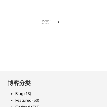
下
文
分页
1
>
一
章
页
分
页
跳
博客分类
至
页
Blog
(18)
脚
Featured
(50)
Godaddy
(22)