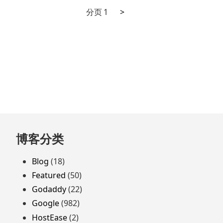
下
文
分页
1
>
一
章
页
分
页
跳
博客分类
至
页
Blog
(18)
脚
Featured
(50)
Godaddy
(22)
Google
(982)
HostEase
(2)