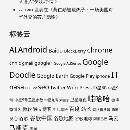
式进入“变现时代”
》
zaowu
发表在《
黄仁勋被放鸽子：一场美国对
华外交的芯片隐喻
》
标签云
Android
AI
chrome
Baidu
BlackBerry
Google
cnnic
google+
gmail
Google AdSense
IT
Doodle
Google Earth
Google Play
iphone
nasa
seo
WordPress
Twitter
中星6B
中星9
PPC
PR
哇哈哈
号
卫星电视
中星9号卫星参数
微博
中星九号
刘强东
百度
站长
独立博客
微软
微博客
生活感悟
网络播放器
腾讯
谷歌中国
马云
谷歌地图
谷歌
谷歌地球
良心
阿里巴巴
马斯克
黑莓