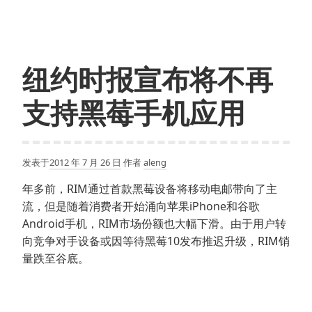
10
操
作
系
纽约时报宣布将不再
统
发
支持黑莓手机应用
布
发表于
2012 年 7 月 26 日
作者
aleng
年多前，RIM通过首款黑莓设备将移动电邮带向了主
流，但是随着消费者开始涌向苹果iPhone和谷歌
Android手机，RIM市场份额也大幅下滑。由于用户转
向竞争对手设备或因等待黑莓10发布推迟升级，RIM销
量跌至谷底。