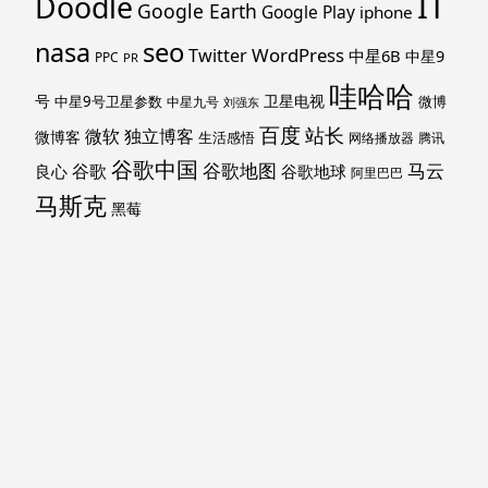
IT
Doodle
Google Earth
Google Play
iphone
nasa
seo
WordPress
Twitter
中星6B
中星9
PPC
PR
哇哈哈
号
卫星电视
中星9号卫星参数
微博
中星九号
刘强东
百度
站长
独立博客
微软
微博客
生活感悟
网络播放器
腾讯
谷歌中国
马云
谷歌地图
谷歌
谷歌地球
良心
阿里巴巴
马斯克
黑莓