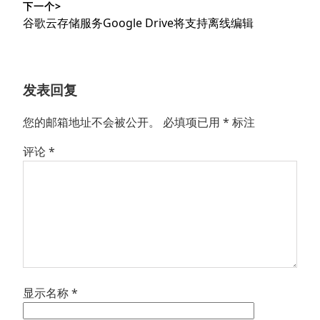
下一个>
文
航
下
谷歌云存储服务Google Drive将支持离线编辑
章：
篇
文
章：
发表回复
您的邮箱地址不会被公开。
必填项已用
*
标注
评论
*
显示名称
*