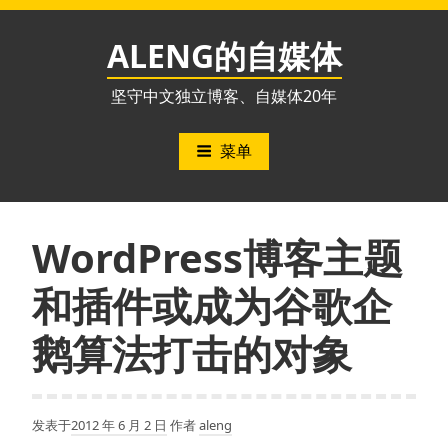
跳
至
ALENG的自媒体
内
容
坚守中文独立博客、自媒体20年
菜单
WordPress博客主题
和插件或成为谷歌企
鹅算法打击的对象
发表于
2012 年 6 月 2 日
作者
aleng