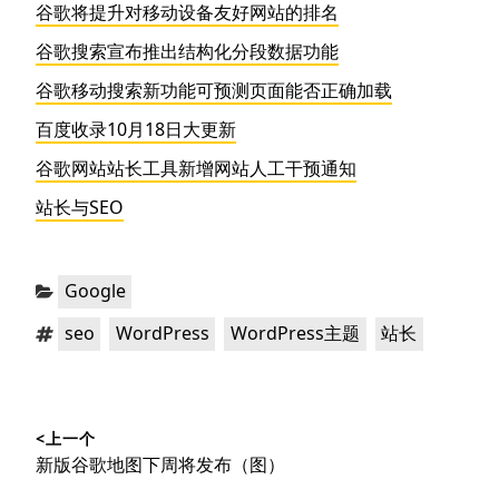
谷歌将提升对移动设备友好网站的排名
谷歌搜索宣布推出结构化分段数据功能
谷歌移动搜索新功能可预测页面能否正确加载
百度收录10月18日大更新
谷歌网站站长工具新增网站人工干预通知
站长与SEO
分
Google
类：
标
，
，
，
seo
WordPress
WordPress主题
站长
签：
文
<上一个
章
上
新版谷歌地图下周将发布（图）
导
篇