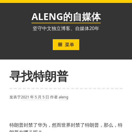
跳
至
ALENG的自媒体
内
容
坚守中文独立博客、自媒体20年
菜单
寻找特朗普
发表于
2021 年 5 月 5 日
作者
aleng
特朗普封禁了华为，然而世界封禁了特朗普，那么，特