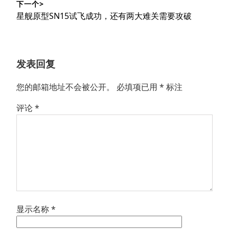
下一个>
文
航
下
星舰原型SN15试飞成功，还有两大难关需要攻破
章：
篇
文
章：
发表回复
您的邮箱地址不会被公开。
必填项已用
*
标注
评论
*
显示名称
*