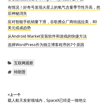
有情况！好奇号发现火星上的氧气含量季节性升高，然
后神秘消失
应对智能手机销量下滑，谷歌携众厂商转战拉美，80
美元或成趋势
从Android Market安装软件和游戏的快捷方法
选择WordPress作为独立博客程序的7个原因
分
互联网观察
类：
标
特朗普
签：
文
<上一个
章
上
载人航天发射领域内，SpaceX已经是一骑绝尘
导
篇