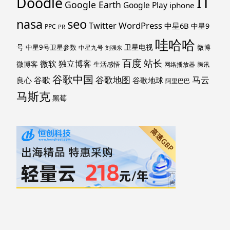
IT
Doodle
Google Earth
Google Play
iphone
nasa
seo
WordPress
Twitter
中星6B
中星9
PPC
PR
哇哈哈
号
卫星电视
中星9号卫星参数
微博
中星九号
刘强东
百度
站长
独立博客
微软
微博客
生活感悟
网络播放器
腾讯
谷歌中国
马云
谷歌地图
谷歌
谷歌地球
良心
阿里巴巴
马斯克
黑莓