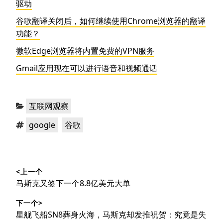
驱动
谷歌翻译关闭后，如何继续使用Chrome浏览器的翻译
功能？
微软Edge浏览器将内置免费的VPN服务
Gmail应用现在可以进行语音和视频通话
分
互联网观察
类：
标
，
google
谷歌
签：
文
<上一个
章
上
马斯克又签下一个8.8亿美元大单
导
篇
下一个>
文
航
下
星舰飞船SN8葬身火海，马斯克却发推祝贺：究竟是失
章：