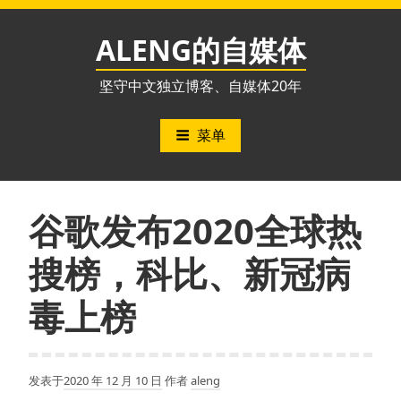
跳
至
ALENG的自媒体
内
容
坚守中文独立博客、自媒体20年
菜单
谷歌发布2020全球热
搜榜，科比、新冠病
毒上榜
发表于
2020 年 12 月 10 日
作者
aleng