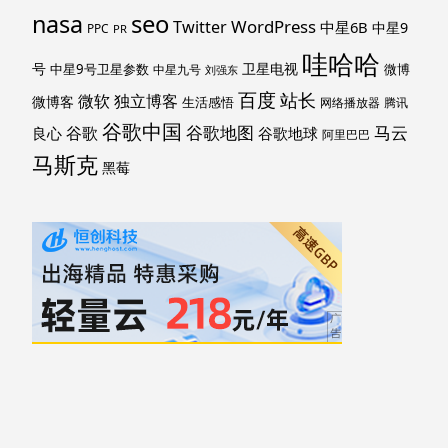
nasa
seo
WordPress
Twitter
中星6B
中星9
PPC
PR
哇哈哈
号
卫星电视
中星9号卫星参数
微博
中星九号
刘强东
百度
站长
独立博客
微软
微博客
生活感悟
网络播放器
腾讯
谷歌中国
马云
谷歌地图
谷歌
谷歌地球
良心
阿里巴巴
马斯克
黑莓