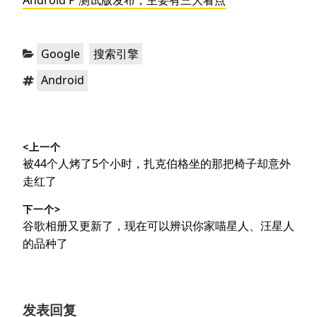
Android P 测试版发布，主要有三大看点
分
，
Google
搜索引擎
类：
标
Android
签：
文
<上一个
章
上
被44个人烤了5个小时，扎克伯格坐的那把椅子却意外
导
篇
走红了
文
航
下一个>
章：
下
谷歌相册又更新了，现在可以辨识你家喵星人、汪星人
篇
的品种了
文
章：
发表回复