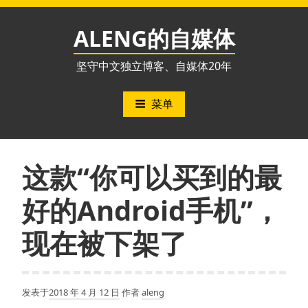
跳
至
ALENG的自媒体
内
容
坚守中文独立博客、自媒体20年
菜单
这款“你可以买到的最
好的Android手机”，
现在被下架了
发表于
2018 年 4 月 12 日
作者
aleng