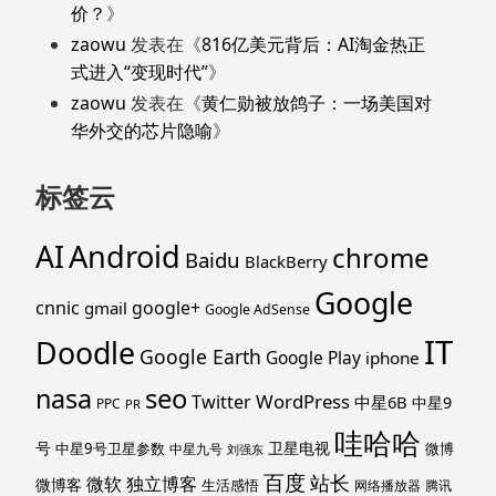
价？
》
zaowu
发表在《
816亿美元背后：AI淘金热正
式进入“变现时代”
》
zaowu
发表在《
黄仁勋被放鸽子：一场美国对
华外交的芯片隐喻
》
标签云
Android
AI
chrome
Baidu
BlackBerry
Google
cnnic
google+
gmail
Google AdSense
IT
Doodle
Google Earth
Google Play
iphone
nasa
seo
WordPress
Twitter
中星6B
中星9
PPC
PR
哇哈哈
号
卫星电视
中星9号卫星参数
微博
中星九号
刘强东
百度
站长
独立博客
微软
微博客
生活感悟
网络播放器
腾讯