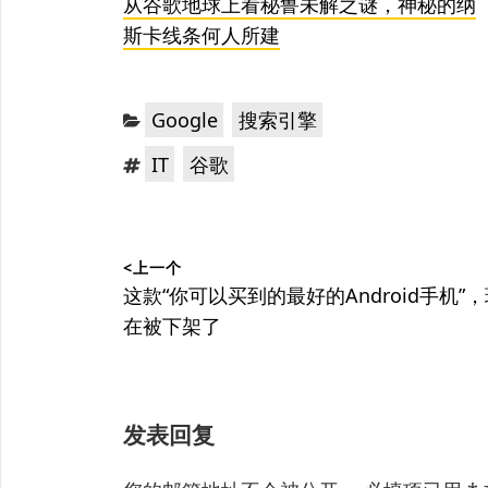
从谷歌地球上看秘鲁未解之谜，神秘的纳
斯卡线条何人所建
分
，
Google
搜索引擎
类：
标
，
IT
谷歌
签：
文
<上一个
章
上
这款“你可以买到的最好的Android手机”
篇
在被下架了
导
文
航
章：
发表回复