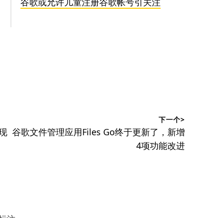
谷歌或允许儿童注册谷歌帐号引关注
下一个>
下
，现
谷歌文件管理应用Files Go终于更新了，新增
篇
4项功能改进
文
章：