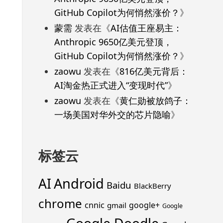
GitHub Copilot为何悄然涨价？
》
蒙需
发表在《
AI估值王座易主：
Anthropic 9650亿美元登顶，
GitHub Copilot为何悄然涨价？
》
zaowu
发表在《
816亿美元背后：
AI淘金热正式进入“变现时代”
》
zaowu
发表在《
黄仁勋被放鸽子：
一场美国对华外交的芯片隐喻
》
标签云
Android
AI
Baidu
BlackBerry
chrome
cnnic
google+
gmail
Google