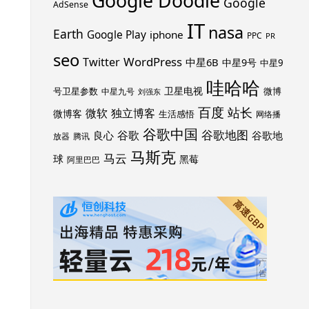
Google Doodle
Google
AdSense
IT
nasa
Earth
Google Play
iphone
PPC
PR
seo
WordPress
Twitter
中星6B
中星9号
中星9
哇哈哈
卫星电视
号卫星参数
微博
中星九号
刘强东
百度
站长
独立博客
微软
微博客
生活感悟
网络播
谷歌中国
谷歌地图
谷歌
谷歌地
良心
放器
腾讯
马斯克
马云
球
黑莓
阿里巴巴