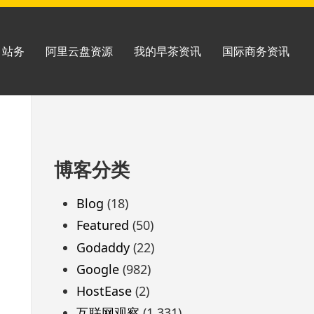
站务
阿里云盘资源
我的早茶资讯
国际商务资讯
跳
博客分类
至
页
Blog
(18)
脚
Featured
(50)
Godaddy
(22)
Google
(982)
HostEase
(2)
互联网观察
(1,331)