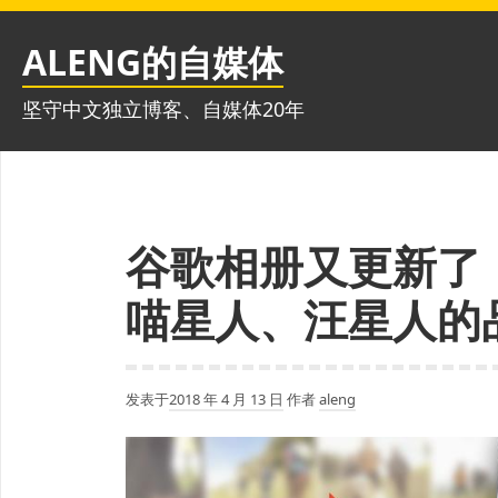
跳
至
ALENG的自媒体
内
容
坚守中文独立博客、自媒体20年
谷歌相册又更新了
喵星人、汪星人的
发表于
2018 年 4 月 13 日
作者
aleng