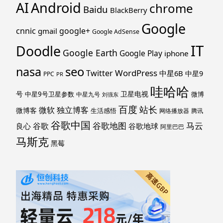
Android
AI
chrome
Baidu
BlackBerry
Google
cnnic
google+
gmail
Google AdSense
IT
Doodle
Google Earth
Google Play
iphone
nasa
seo
WordPress
Twitter
中星6B
中星9
PPC
PR
哇哈哈
号
卫星电视
中星9号卫星参数
微博
中星九号
刘强东
百度
站长
独立博客
微软
微博客
生活感悟
网络播放器
腾讯
谷歌中国
马云
谷歌地图
谷歌
谷歌地球
良心
阿里巴巴
马斯克
黑莓