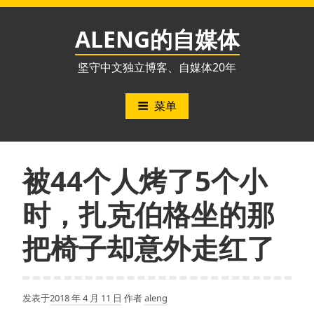
跳
至
ALENG的自媒体
内
容
坚守中文独立博客、自媒体20年
菜单
被44个人烤了5个小
时，扎克伯格坐的那
把椅子却意外走红了
发表于
2018 年 4 月 11 日
作者
aleng