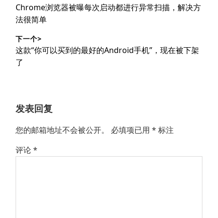
章
上
Chrome浏览器被曝每次启动都进行异常扫描，解决方
导
篇
法很简单
文
航
下一个>
章：
下
这款“你可以买到的最好的Android手机”，现在被下架
篇
了
文
章：
发表回复
您的邮箱地址不会被公开。
必填项已用
*
标注
评论
*