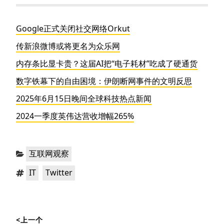
Google正式关闭社交网络Orkut
传新浪微博或将更名为众乐网
内存条比显卡贵？这届AI把“电子耗材”吃成了硬通货
数字铁幕下的自由困境：伊朗断网事件的文明反思
2025年6月15日晚间全球科技热点新闻
2024一季度英伟达营收增幅265%
分
互联网观察
类：
标
，
IT
Twitter
签：
文
<上一个