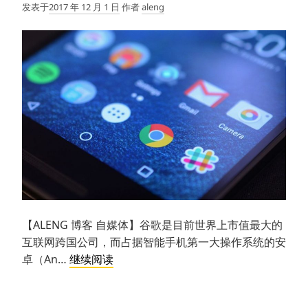
发表于
2017 年 12 月 1 日
作者
aleng
国
情
结
究
竟
该
如
何
打
开？
【ALENG 博客 自媒体】谷歌是目前世界上市值最大的
互联网跨国公司，而占据智能手机第一大操作系统的安
安
卓（An…
继续阅读
卓
手