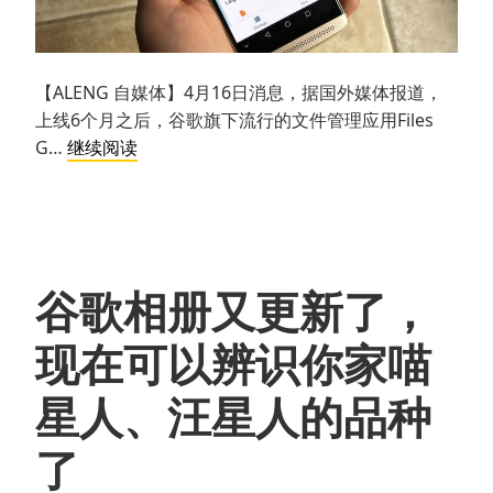
【ALENG 自媒体】4月16日消息，据国外媒体报道，
上线6个月之后，谷歌旗下流行的文件管理应用Files
谷
G…
继续阅读
歌
文
件
管
理
谷歌相册又更新了，
应
用
现在可以辨识你家喵
Files
Go
星人、汪星人的品种
终
于
了
更