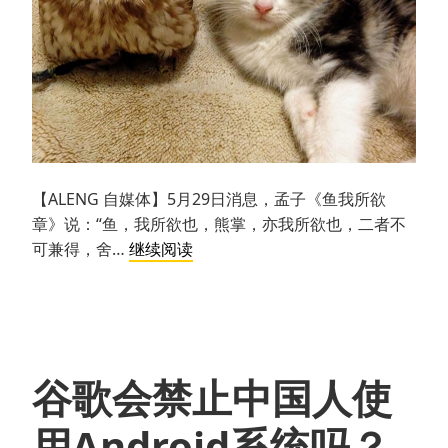
【ALENG 自媒体】5月29日消息，孟子《鱼我所欲
章》说：“鱼，我所欲也，熊掌，亦我所欲也，二者不
猫
可兼得，舍…
继续阅读
与
猫
头
鹰
不
谷歌会禁止中国人使
能
兼
用Android系统吗？