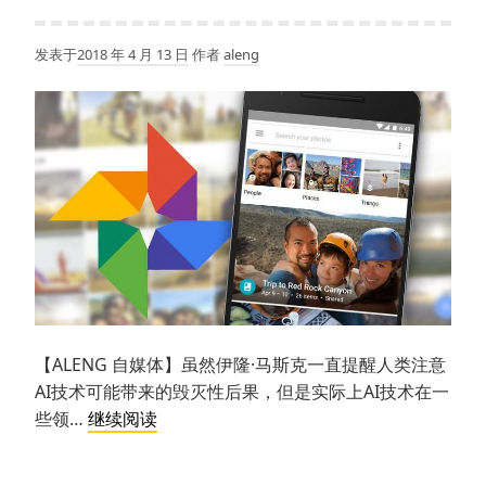
新
了，
发表于
2018 年 4 月 13 日
作者
aleng
新
增
4
项
功
能
改
进
【ALENG 自媒体】虽然伊隆·马斯克一直提醒人类注意
AI技术可能带来的毁灭性后果，但是实际上AI技术在一
谷
些领…
继续阅读
歌
相