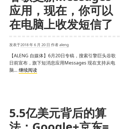
应用，现在，你可以
在电脑上收发短信了
发表于
2018 年 6 月 20 日
作者
aleng
【ALENG 自媒体】6月20日专稿，搜索引擎巨头谷歌
日前宣布，旗下短消息应用Messages 现在支持从电
谷
脑…
继续阅读
歌
更
新
Messages
应
5.5亿美元背后的算
用，
现
法：Google+京东=
在，