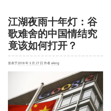
册
又
更
江湖夜雨十年灯：谷
新
了，
歌难舍的中国情结究
现
在
竟该如何打开？
可
以
辨
发表于
2018 年 3 月 27 日
作者
aleng
识
你
家
喵
星
人、
汪
星