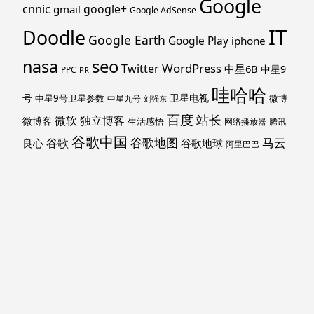
Google
cnnic
google+
gmail
Google AdSense
IT
Doodle
Google Earth
Google Play
iphone
nasa
seo
WordPress
Twitter
中星6B
中星9
PPC
PR
哇哈哈
号
卫星电视
中星9号卫星参数
微博
中星九号
刘强东
百度
站长
独立博客
微软
微博客
生活感悟
网络播放器
腾讯
谷歌中国
马云
谷歌地图
谷歌
谷歌地球
良心
阿里巴巴
马斯克
黑莓