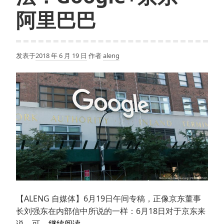
你
阿里巴巴
可
以
在
发表于
2018 年 6 月 19 日
作者
aleng
电
脑
上
收
发
短
信
了
【ALENG 自媒体】6月19日午间专稿，正像京东董事
长刘强东在内部信中所说的一样：6月18日对于京东来
5.5
说，可…
继续阅读