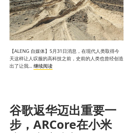
【ALENG 自媒体】5月31日消息，在现代人类取得今
天这样让人叹服的高科技之前，史前的人类也曾经创造
从
出了让我…
继续阅读
谷
歌
地
球
上
谷歌返华迈出重要一
看
秘
步，ARCore在小米
鲁
未