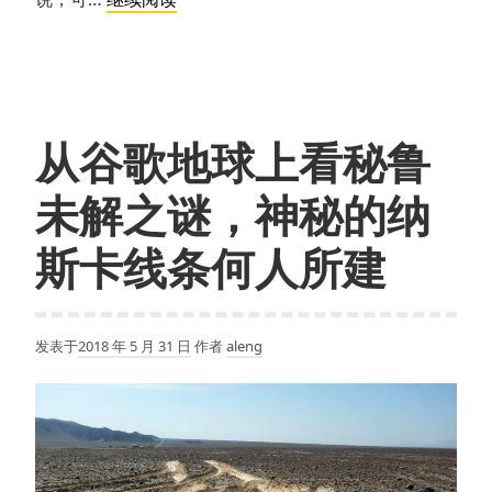
亿
美
元
背
后
从谷歌地球上看秘鲁
的
算
未解之谜，神秘的纳
法：
Google+京
斯卡线条何人所建
东
=
阿
发表于
2018 年 5 月 31 日
作者
aleng
里
巴
巴