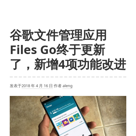
会
禁
止
中
谷歌文件管理应用
国
人
Files Go终于更新
使
用
了，新增4项功能改进
Android
系
统
发表于
2018 年 4 月 16 日
作者
aleng
吗？