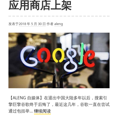
应用商店上架
解
之
谜，
发表于
2018 年 5 月 30 日
作者
aleng
神
秘
的
纳
斯
卡
线
条
何
人
所
【ALENG 自媒体】在退出中国大陆多年以后，搜索引
建
擎巨擎谷歌终于后悔了，最近这几年，谷歌一直在尝试
谷
通过包括举…
继续阅读
歌