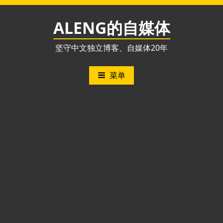
跳
至
ALENG的自媒体
内
容
坚守中文独立博客、自媒体20年
菜单