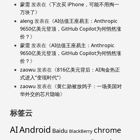
蒙需
发表在《
下次买 iPhone，可能不用掏一
万块了
》
aleng
发表在《
AI估值王座易主：Anthropic
9650亿美元登顶，GitHub Copilot为何悄然涨
价？
》
蒙需
发表在《
AI估值王座易主：Anthropic
9650亿美元登顶，GitHub Copilot为何悄然涨
价？
》
zaowu
发表在《
816亿美元背后：AI淘金热正
式进入“变现时代”
》
zaowu
发表在《
黄仁勋被放鸽子：一场美国对
华外交的芯片隐喻
》
标签云
Android
AI
chrome
Baidu
BlackBerry