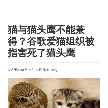
返
华
迈
出
猫与猫头鹰不能兼
重
要
得？谷歌爱猫组织被
一
步，
指害死了猫头鹰
ARCore
在
小
发表于
2018 年 5 月 29 日
作者
aleng
米
应
用
商
店
上
架