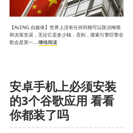
人
的
品
种
【ALENG 自媒体】世界上没有任何药物可以医治悔恨
了
和决策失误，无论它卖多少钱，否则，搜索引擎巨擎谷
江
歌会是第一…
继续阅读
湖
夜
雨
十
年
安卓手机上必须安装
灯：
谷
的3个谷歌应用 看看
歌
难
你都装了吗
舍
的
中