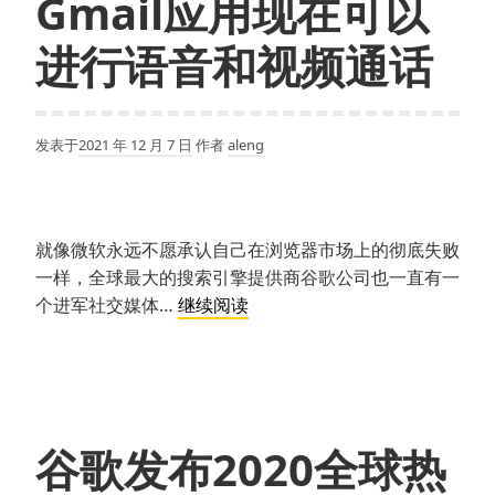
Gmail应用现在可以
将
内
进行语音和视频通话
置
免
费
发表于
2021 年 12 月 7 日
作者
aleng
的
VPN
服
务
就像微软永远不愿承认自己在浏览器市场上的彻底失败
一样，全球最大的搜索引擎提供商谷歌公司也一直有一
Gmail
个进军社交媒体…
继续阅读
应
用
现
在
可
谷歌发布2020全球热
以