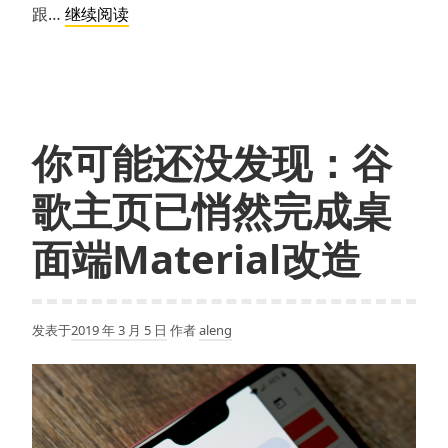
如
跟…
继续阅读
何
在
华
为
Mate
你可能还没发现：谷
30
手
歌主页已悄然完成桌
机
上
面端Material改造
安
装
谷
发表于
2019 年 3 月 5 日
作者
aleng
歌
服
务？