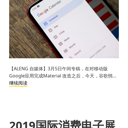
【ALENG 自媒体】3月5日午间专稿，在对移动版
Google应用完成Material 改造之后，今天，谷歌悄…
你
继续阅读
可
能
还
没
发
2019国际消费电子展
现：