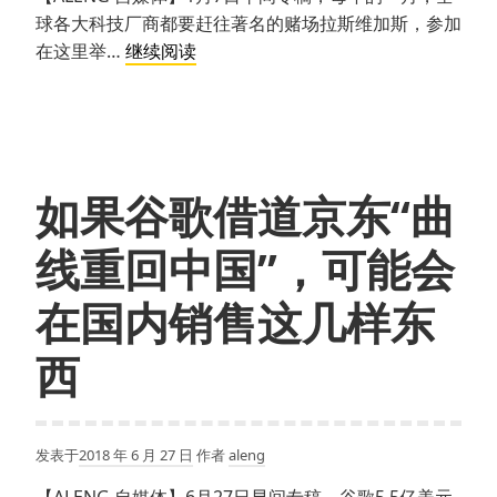
球各大科技厂商都要赶往著名的赌场拉斯维加斯，参加
2019
在这里举…
继续阅读
国
际
消
费
电
如果谷歌借道京东“曲
子
展
线重回中国”，可能会
最
值
在国内销售这几样东
得
期
西
待
的
7
发表于
2018 年 6 月 27 日
作者
aleng
件
新