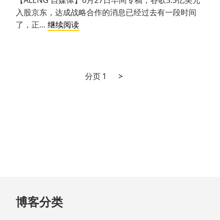
【ALENG 自媒体】6月27日早间专稿，谷歌5.5亿美元
产
入股京东，达成战略合作的消息已经过去有一段时间
品
如
了，正…
继续阅读
果
谷
歌
借
下
文
分页
1
>
道
一
章
京
页
东
分
“曲
页
线
重
回
中
国”，
可
跳
博客分类
能
至