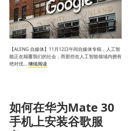
【ALENG 自媒体】11月12日午间自媒体专稿，人工智
能正在颠覆我们的社会，而那些在人工智能领域内拥有
摊
绝对优…
继续阅读
上
大
事
了！
谷
如何在华为Mate 30
歌
被
手机上安装谷歌服
指
秘