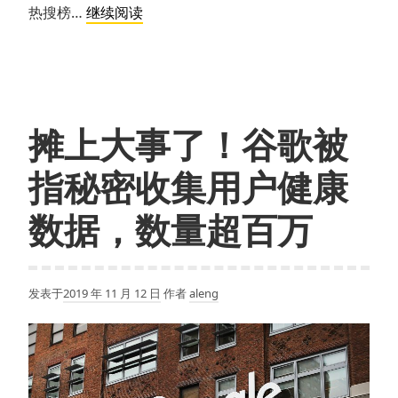
谷
热搜榜…
继续阅读
歌
发
布
2020
全
摊上大事了！谷歌被
球
热
指秘密收集用户健康
搜
榜，
数据，数量超百万
科
比、
新
发表于
2019 年 11 月 12 日
作者
aleng
冠
病
毒
上
榜