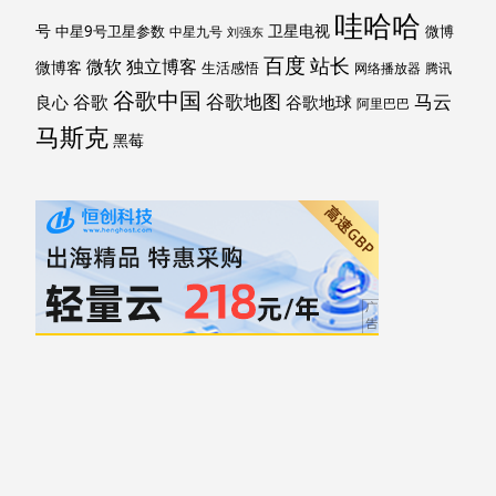
哇哈哈
号
卫星电视
中星9号卫星参数
微博
中星九号
刘强东
百度
站长
独立博客
微软
微博客
生活感悟
网络播放器
腾讯
谷歌中国
马云
谷歌地图
谷歌
谷歌地球
良心
阿里巴巴
马斯克
黑莓