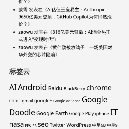
价？
》
蒙需
发表在《
AI估值王座易主：Anthropic
9650亿美元登顶，GitHub Copilot为何悄然涨
价？
》
zaowu
发表在《
816亿美元背后：AI淘金热正
式进入“变现时代”
》
zaowu
发表在《
黄仁勋被放鸽子：一场美国对
华外交的芯片隐喻
》
标签云
Android
AI
chrome
Baidu
BlackBerry
Google
cnnic
google+
gmail
Google AdSense
IT
Doodle
Google Earth
Google Play
iphone
nasa
seo
WordPress
Twitter
中星6B
中星9
PPC
PR