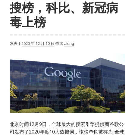
进
搜榜，科比、新冠病
行
语
毒上榜
音
和
视
发表于
2020 年 12 月 10 日
作者
aleng
频
通
话
北京时间12月9日，全球最大的搜索引擎提供商谷歌公
司发布了2020年度10大热搜词，该榜单也被称为“全球