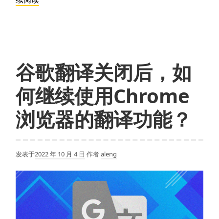
果
与
谷
歌
达
谷歌翻译关闭后，如
成
合
何继续使用Chrome
作，
Siri
浏览器的翻译功能？
将
采
用
发表于
2022 年 10 月 4 日
作者
aleng
谷
歌
Gemini
作
为
底