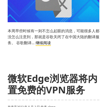
层
驱
动
本周早些时候有一则不怎么起眼的消息，可能很多人都
没怎么注意到，那就是谷歌关闭了在中国大陆的翻译服
谷
务。 谷歌翻译…
继续阅读
歌
翻
译
关
闭
微软Edge浏览器将内
后，
如
置免费的VPN服务
何
继
续
发表于
2022 年 5 月 2 日
作者
aleng