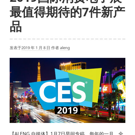
谷
最值得期待的7件新产
歌
主
品
页
已
悄
发表于
2019 年 1 月 8 日
作者
aleng
然
完
成
桌
面
端
Material
改
造
【ALENG 自媒体】1月7日早间专稿，每年的一月，全