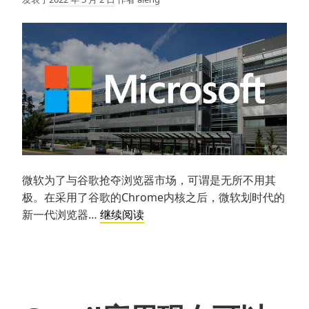
使
用
Chrome
浏
览
器
的
翻
译
功
能？
微软为了与谷歌抢夺浏览器市场，可谓是无所不用其
极。在采用了谷歌的Chrome内核之后，微软划时代的
微
新一代浏览器…
继续阅读
软
Edge
浏
览
器