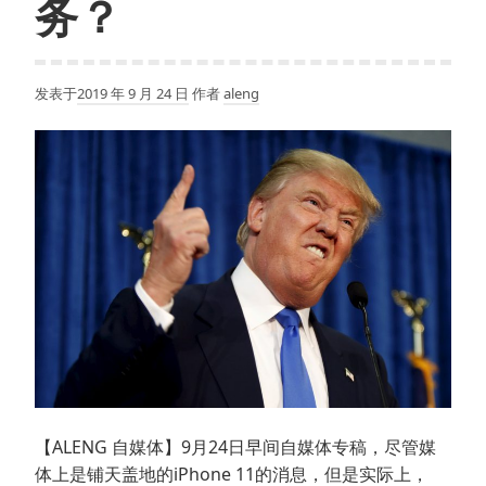
务？
密
收
集
发表于
2019 年 9 月 24 日
作者
aleng
用
户
健
康
数
据，
数
量
超
百
万
【ALENG 自媒体】9月24日早间自媒体专稿，尽管媒
体上是铺天盖地的iPhone 11的消息，但是实际上，