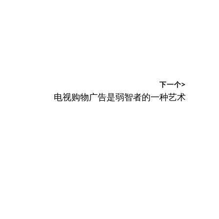
下一个>
下
电视购物广告是弱智者的一种艺术
篇
文
章：