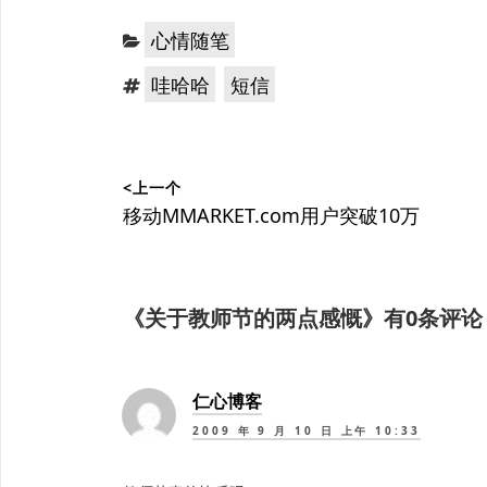
分
心情随笔
类：
标
，
哇哈哈
短信
签：
文
<上一个
章
上
移动MMARKET.com用户突破10万
篇
导
文
航
章：
《
关于教师节的两点感慨
》有0条评论
仁心博客
2009 年 9 月 10 日 上午 10:33