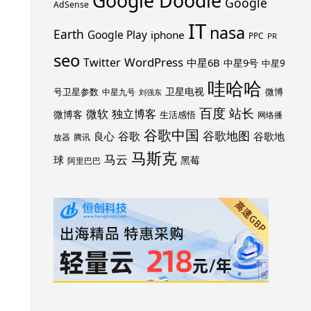
Google Doodle
Google
AdSense
IT
nasa
Earth
Google Play
iphone
PPC
PR
seo
WordPress
Twitter
中星6B
中星9号
中星9
哇哈哈
卫星电视
号卫星参数
微博
中星九号
刘强东
百度
站长
独立博客
微软
微博客
生活感悟
网络播
谷歌中国
谷歌地图
谷歌
谷歌地
良心
放器
腾讯
马斯克
马云
球
黑莓
阿里巴巴