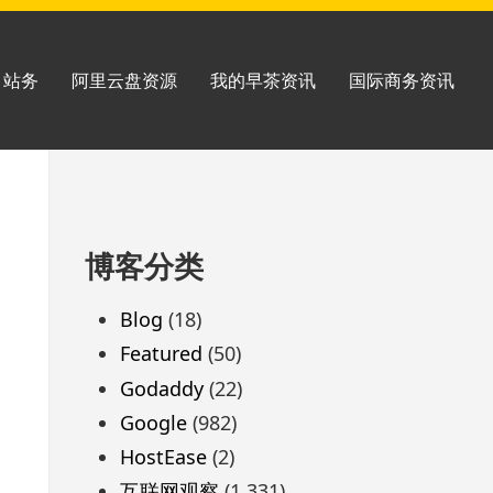
站务
阿里云盘资源
我的早茶资讯
国际商务资讯
跳
博客分类
至
页
Blog
(18)
脚
Featured
(50)
Godaddy
(22)
Google
(982)
HostEase
(2)
互联网观察
(1,331)