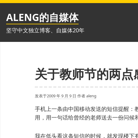
跳
至
ALENG的自媒体
内
容
坚守中文独立博客、自媒体20年
关于教师节的两点
发表于
2009 年 9 月 9 日
作者
aleng
手机上一条由中国移动发送的短信提醒：
用，用一句话给曾经的老师送去一份问候
我在低头看这条短信的时候，就发现楼下