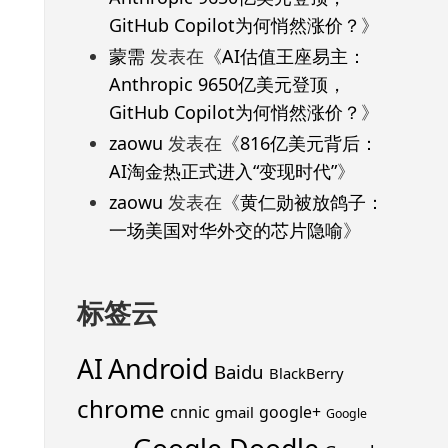
GitHub Copilot为何悄然涨价？
》
蒙需
发表在《
AI估值王座易主：
Anthropic 9650亿美元登顶，
GitHub Copilot为何悄然涨价？
》
zaowu
发表在《
816亿美元背后：
AI淘金热正式进入“变现时代”
》
zaowu
发表在《
黄仁勋被放鸽子：
一场美国对华外交的芯片隐喻
》
标签云
Android
AI
Baidu
BlackBerry
chrome
cnnic
google+
gmail
Google