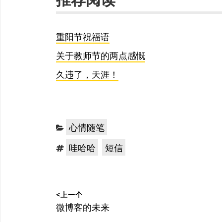
重阳节祝福语
关于教师节的两点感慨
久违了，天涯！
分
心情随笔
类：
标
，
哇哈哈
短信
签：
文
<上一个
章
上
微博客的未来
篇