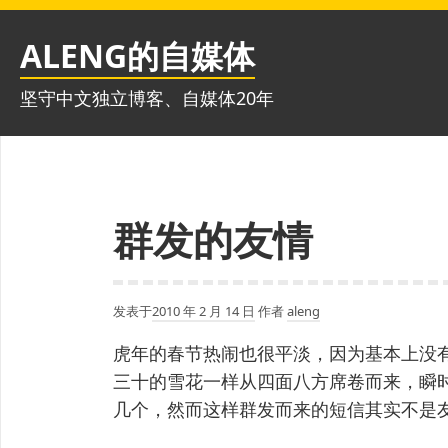
跳
至
ALENG的自媒体
内
容
坚守中文独立博客、自媒体20年
群发的友情
发表于
2010 年 2 月 14 日
作者
aleng
虎年的春节热闹也很平淡，因为基本上没
三十的雪花一样从四面八方席卷而来，瞬
几个，然而这样群发而来的短信其实不是