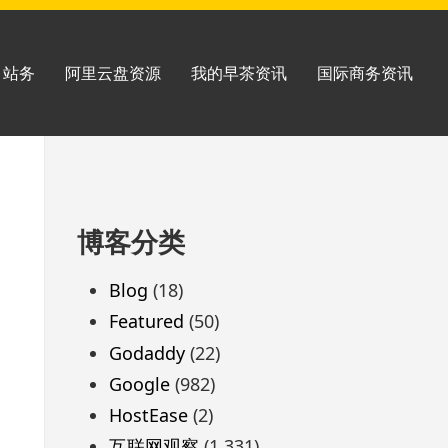
站务
阿里云盘资源
我的早茶资讯
国际商务资讯
跳
博客分类
至
页
Blog
(18)
脚
Featured
(50)
Godaddy
(22)
Google
(982)
HostEase
(2)
互联网观察
(1,331)