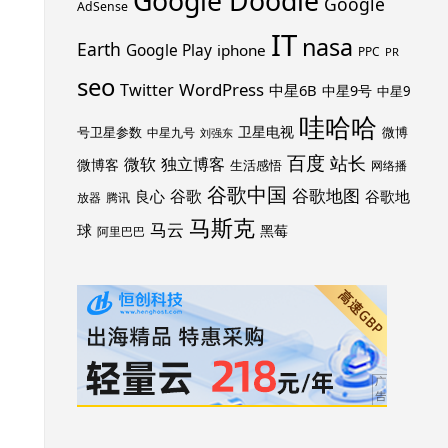
Google Doodle
Google
AdSense
IT
nasa
Earth
Google Play
iphone
PPC
PR
seo
WordPress
Twitter
中星6B
中星9号
中星9
哇哈哈
卫星电视
号卫星参数
微博
中星九号
刘强东
百度
站长
独立博客
微软
微博客
生活感悟
网络播
谷歌中国
谷歌地图
谷歌
谷歌地
良心
放器
腾讯
马斯克
马云
球
黑莓
阿里巴巴