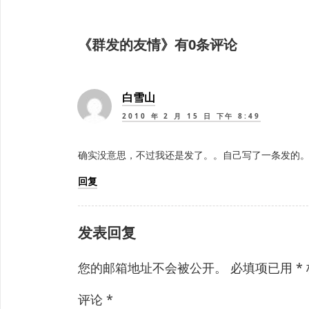
导
文
航
章：
《
群发的友情
》有0条评论
白雪山
2010 年 2 月 15 日 下午 8:49
确实没意思，不过我还是发了。。自己写了一条发的
回复
发表回复
您的邮箱地址不会被公开。
必填项已用
*
评论
*