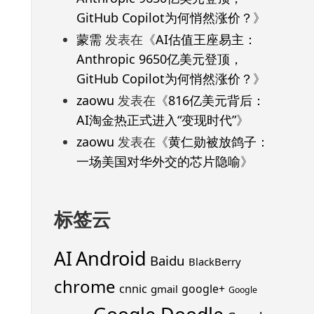
GitHub Copilot为何悄然涨价？
》
蒙需
发表在《
AI估值王座易主：
Anthropic 9650亿美元登顶，
GitHub Copilot为何悄然涨价？
》
zaowu
发表在《
816亿美元背后：
AI淘金热正式进入“变现时代”
》
zaowu
发表在《
黄仁勋被放鸽子：
一场美国对华外交的芯片隐喻
》
标签云
Android
AI
Baidu
BlackBerry
chrome
cnnic
google+
gmail
Google