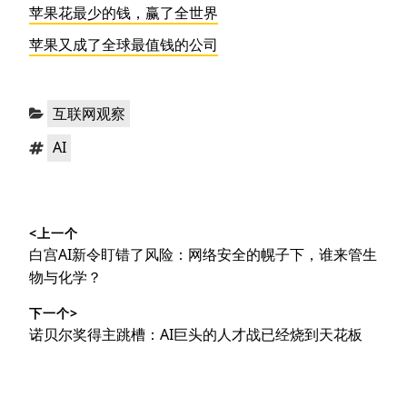
苹果花最少的钱，赢了全世界
苹果又成了全球最值钱的公司
分
互联网观察
类：
标
AI
签：
文
<上一个
章
上
白宫AI新令盯错了风险：网络安全的幌子下，谁来管生
导
篇
物与化学？
文
航
下一个>
章：
下
诺贝尔奖得主跳槽：AI巨头的人才战已经烧到天花板
篇
文
章：