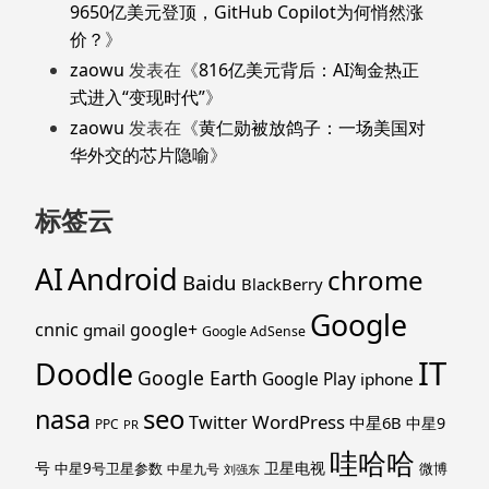
9650亿美元登顶，GitHub Copilot为何悄然涨
价？
》
zaowu
发表在《
816亿美元背后：AI淘金热正
式进入“变现时代”
》
zaowu
发表在《
黄仁勋被放鸽子：一场美国对
华外交的芯片隐喻
》
标签云
Android
AI
chrome
Baidu
BlackBerry
Google
cnnic
google+
gmail
Google AdSense
IT
Doodle
Google Earth
Google Play
iphone
nasa
seo
WordPress
Twitter
中星6B
中星9
PPC
PR
哇哈哈
号
卫星电视
中星9号卫星参数
微博
中星九号
刘强东