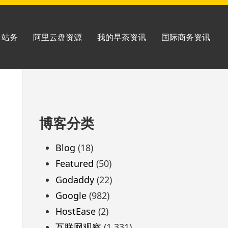
站务
阿里云盘资源
我的早茶资讯
国际商务资讯
跳
博客分类
至
页
Blog
(18)
脚
Featured
(50)
Godaddy
(22)
Google
(982)
HostEase
(2)
互联网观察
(1,331)