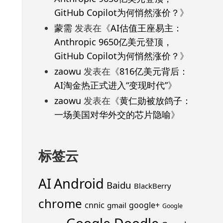
GitHub Copilot为何悄然涨价？
》
蒙需
发表在《
AI估值王座易主：
Anthropic 9650亿美元登顶，
GitHub Copilot为何悄然涨价？
》
zaowu
发表在《
816亿美元背后：
AI淘金热正式进入“变现时代”
》
zaowu
发表在《
黄仁勋被放鸽子：
一场美国对华外交的芯片隐喻
》
标签云
Android
AI
Baidu
BlackBerry
chrome
cnnic
google+
gmail
Google