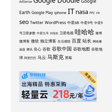
Google Doodle
Google
AdSense
IT
nasa
Earth
Google Play
iphone
PPC
PR
seo
WordPress
Twitter
中星6B
中星9号
中星9
哇哈哈
卫星电视
号卫星参数
微博
中星九号
刘强东
百度
站长
独立博客
微软
微博客
生活感悟
网络播
谷歌中国
谷歌地图
谷歌
谷歌地
良心
放器
腾讯
马斯克
马云
球
黑莓
阿里巴巴