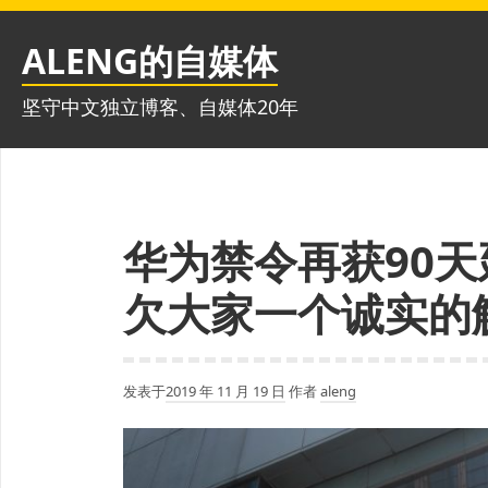
跳
至
ALENG的自媒体
内
容
坚守中文独立博客、自媒体20年
华为禁令再获90
欠大家一个诚实的
发表于
2019 年 11 月 19 日
作者
aleng