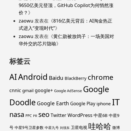
9650亿美元登顶，GitHub Copilot为何悄然涨
价？
》
zaowu
发表在《
816亿美元背后：AI淘金热正
式进入“变现时代”
》
zaowu
发表在《
黄仁勋被放鸽子：一场美国对
华外交的芯片隐喻
》
标签云
Android
AI
chrome
Baidu
BlackBerry
Google
cnnic
google+
gmail
Google AdSense
IT
Doodle
Google Earth
Google Play
iphone
nasa
seo
WordPress
Twitter
中星6B
中星9
PPC
PR
哇哈哈
号
卫星电视
中星9号卫星参数
微博
中星九号
刘强东