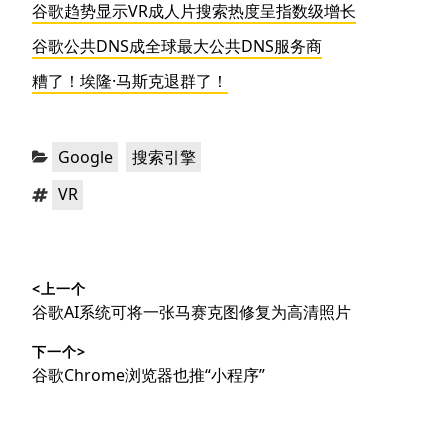
谷歌趋势显示VR成人片搜索热度呈指数级增长
谷歌公共DNS成全球最大公共DNS服务商
糟了！埃隆·马斯克退群了！
分
，
Google
搜索引擎
类：
标
VR
签：
文
<上一个
章
上
谷歌AI系统可将一张马赛克图修复为高清照片
导
篇
下一个>
文
航
下
谷歌Chrome浏览器也推“小程序”
章：
篇
文