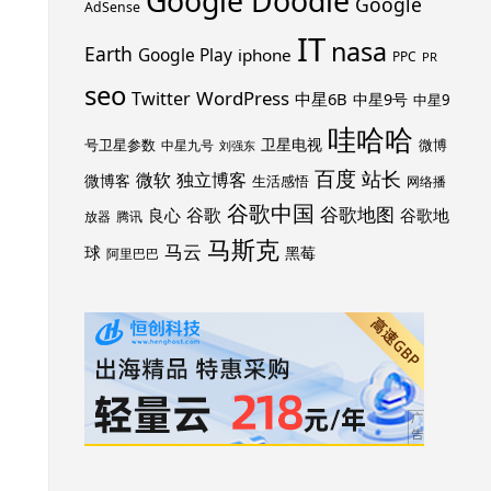
Google Doodle
Google
AdSense
IT
nasa
Earth
Google Play
iphone
PPC
PR
seo
WordPress
Twitter
中星6B
中星9号
中星9
哇哈哈
卫星电视
号卫星参数
微博
中星九号
刘强东
百度
站长
独立博客
微软
微博客
生活感悟
网络播
谷歌中国
谷歌地图
谷歌
谷歌地
良心
放器
腾讯
马斯克
马云
球
黑莓
阿里巴巴