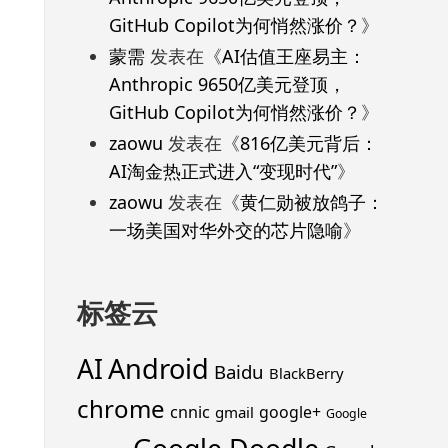
GitHub Copilot为何悄然涨价？
》
蒙需
发表在《
AI估值王座易主：
Anthropic 9650亿美元登顶，
GitHub Copilot为何悄然涨价？
》
zaowu
发表在《
816亿美元背后：
AI淘金热正式进入“变现时代”
》
zaowu
发表在《
黄仁勋被放鸽子：
一场美国对华外交的芯片隐喻
》
标签云
Android
AI
Baidu
BlackBerry
chrome
cnnic
google+
gmail
Google