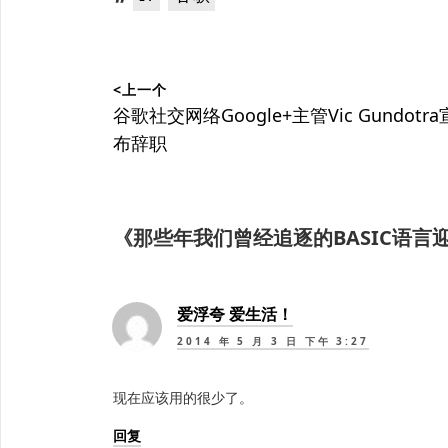
签：
文
<上一个
章
上
谷歌社交网络Google+主管Vic Gundotra
篇
布辞职
导
文
航
章：
《
那些年我们曾经追逐的BASIC语言
爱浮夸 爱生活！
2014 年 5 月 3 日 下午 3:27
现在应该用的很少了。
回复