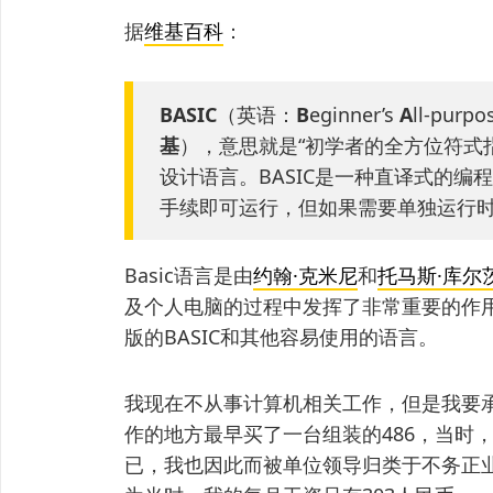
据
维基百科
：
BASIC
（英语：
B
eginner’s
A
ll-purpo
基
），意思就是“初学者的全方位符式
设计语言。BASIC是一种直译式的
手续即可运行，但如果需要单独运行
Basic语言是由
约翰·克米尼
和
托马斯·库尔
及个人电脑的过程中发挥了非常重要的作
版的BASIC和其他容易使用的语言。
我现在不从事计算机相关工作，但是我要承
作的地方最早买了一台组装的486，当时
已，我也因此而被单位领导归类于不务正