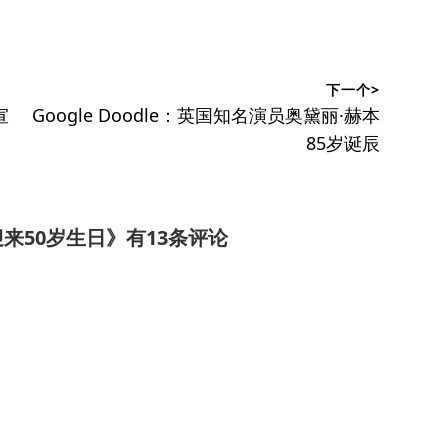
下一个>
下
宣
Google Doodle：英国知名演员奥黛丽·赫本
篇
85岁诞辰
文
章：
迎来50岁生日
》有13条评论