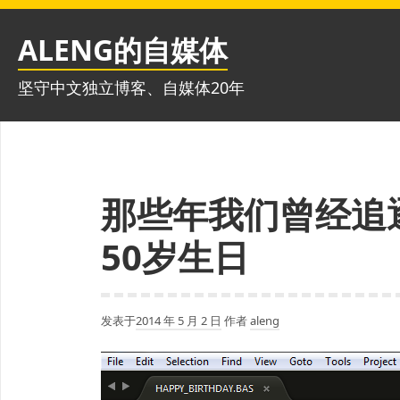
跳
至
ALENG的自媒体
内
容
坚守中文独立博客、自媒体20年
那些年我们曾经追逐
50岁生日
发表于
2014 年 5 月 2 日
作者
aleng