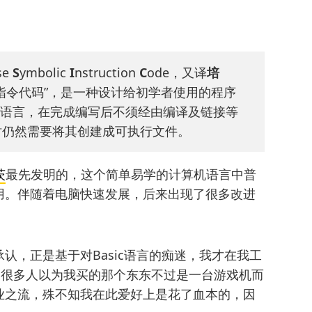
se
S
ymbolic
I
nstruction
C
ode，又译
培
指令代码”，是一种设计给初学者使用的程序
编程语言，在完成编写后不须经由编译及链接等
时仍然需要将其创建成可执行文件。
茨
最先发明的，这个简单易学的计算机语言中普
用。伴随着电脑快速发展，后来出现了很多改进
认，正是基于对Basic语言的痴迷，我才在我工
，很多人以为我买的那个东东不过是一台游戏机而
业之流，殊不知我在此爱好上是花了血本的，因