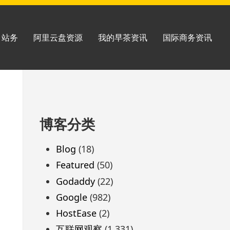
站务
阿里云盘资源
我的早茶资讯
国际商务资讯
跳
博客分类
至
页
Blog
(18)
脚
Featured
(50)
Godaddy
(22)
Google
(982)
HostEase
(2)
互联网观察
(1,331)