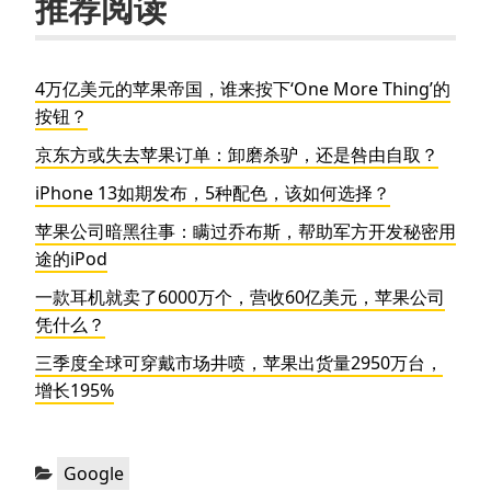
推荐阅读
4万亿美元的苹果帝国，谁来按下‘One More Thing’的
按钮？
京东方或失去苹果订单：卸磨杀驴，还是咎由自取？
iPhone 13如期发布，5种配色，该如何选择？
苹果公司暗黑往事：瞒过乔布斯，帮助军方开发秘密用
途的iPod
一款耳机就卖了6000万个，营收60亿美元，苹果公司
凭什么？
三季度全球可穿戴市场井喷，苹果出货量2950万台，
增长195%
分
Google