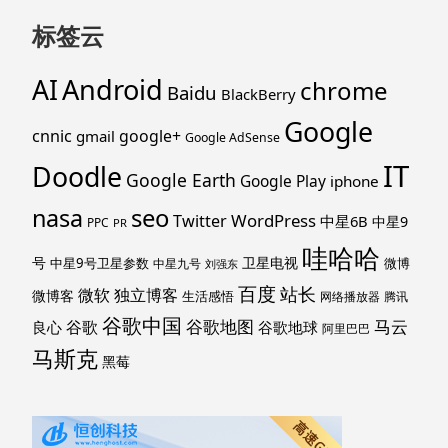
标签云
Android
AI
chrome
Baidu
BlackBerry
Google
cnnic
google+
gmail
Google AdSense
IT
Doodle
Google Earth
Google Play
iphone
nasa
seo
WordPress
Twitter
中星6B
中星9
PPC
PR
哇哈哈
号
卫星电视
中星9号卫星参数
微博
中星九号
刘强东
百度
站长
独立博客
微软
微博客
生活感悟
网络播放器
腾讯
谷歌中国
马云
谷歌地图
谷歌
谷歌地球
良心
阿里巴巴
马斯克
黑莓