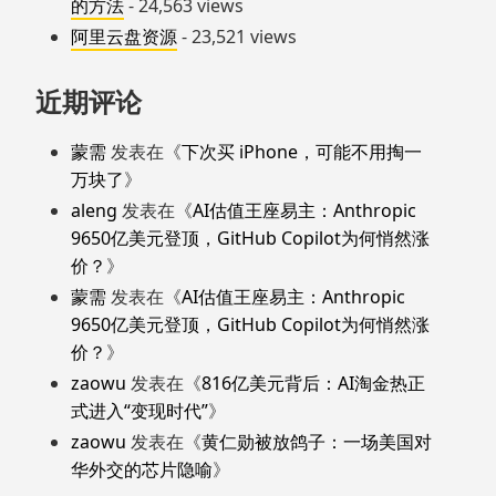
的方法
- 24,563 views
阿里云盘资源
- 23,521 views
近期评论
蒙需
发表在《
下次买 iPhone，可能不用掏一
万块了
》
aleng
发表在《
AI估值王座易主：Anthropic
9650亿美元登顶，GitHub Copilot为何悄然涨
价？
》
蒙需
发表在《
AI估值王座易主：Anthropic
9650亿美元登顶，GitHub Copilot为何悄然涨
价？
》
zaowu
发表在《
816亿美元背后：AI淘金热正
式进入“变现时代”
》
zaowu
发表在《
黄仁勋被放鸽子：一场美国对
华外交的芯片隐喻
》