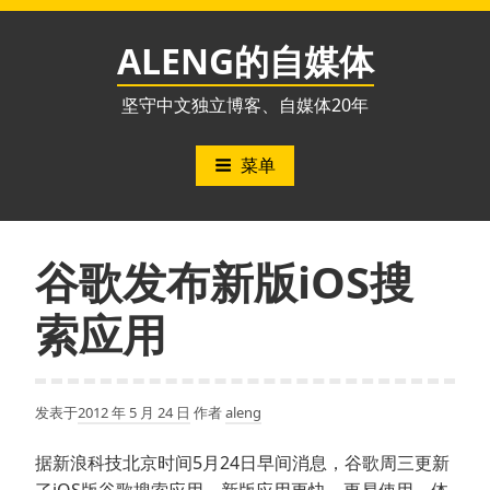
跳
至
ALENG的自媒体
内
容
坚守中文独立博客、自媒体20年
菜单
谷歌发布新版iOS搜
索应用
发表于
2012 年 5 月 24 日
作者
aleng
据新浪科技北京时间5月24日早间消息，谷歌周三更新