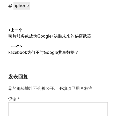
类：
标
iphone
签：
文
<上一个
章
上
照片服务或成为Google+决胜未来的秘密武器
导
篇
下一个>
文
航
下
Facebook为何不与Google共享数据？
章：
篇
文
章：
发表回复
您的邮箱地址不会被公开。
必填项已用
*
标注
评论
*