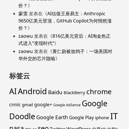
价？
》
蒙需
发表在《
AI估值王座易主：Anthropic
9650亿美元登顶，GitHub Copilot为何悄然涨
价？
》
zaowu
发表在《
816亿美元背后：AI淘金热正
式进入“变现时代”
》
zaowu
发表在《
黄仁勋被放鸽子：一场美国对
华外交的芯片隐喻
》
标签云
Android
AI
chrome
Baidu
BlackBerry
Google
cnnic
google+
gmail
Google AdSense
IT
Doodle
Google Earth
Google Play
iphone
nasa
seo
WordPress