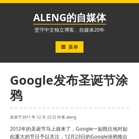
跳
至
ALENG的自媒体
内
容
坚守中文独立博客、自媒体20年
菜单
Google发布圣诞节涂
鸦
发表于
2011 年 12 月 23 日
作者
aleng
2012年的圣诞节马上就来了，Google一如既往地对如
此重大的节日予以关注，12月23日的Google涂鸦推出