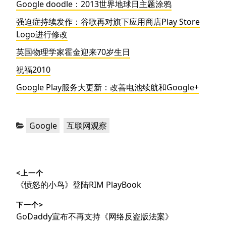
Google doodle：2013世界地球日主题涂鸦
强迫症持续发作：谷歌再对旗下应用商店Play Store
Logo进行修改
英国物理学家霍金迎来70岁生日
祝福2010
Google Play服务大更新：改善电池续航和Google+
分
，
Google
互联网观察
类：
文
<上一个
章
上
《愤怒的小鸟》登陆RIM PlayBook
导
篇
下一个>
文
航
下
GoDaddy宣布不再支持《网络反盗版法案》
章：