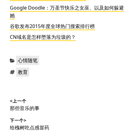
Google Doodle：万圣节快乐之女巫、以及如何躲避
她
谷歌发布2015年度全球热门搜索排行榜
CN域名是怎样堕落为垃圾的？
分
心情随笔
类：
标
教育
签：
文
<上一个
章
上
那些音乐的事
导
篇
下一个>
文
航
下
给槐树吃点感冒药
章：
篇