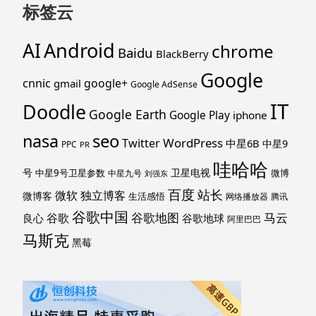
标签云
Android
AI
chrome
Baidu
BlackBerry
Google
cnnic
google+
gmail
Google AdSense
IT
Doodle
Google Earth
Google Play
iphone
nasa
seo
WordPress
Twitter
中星6B
中星9
PPC
PR
哇哈哈
号
卫星电视
中星9号卫星参数
微博
中星九号
刘强东
百度
站长
独立博客
微软
微博客
生活感悟
网络播放器
腾讯
谷歌中国
马云
谷歌地图
谷歌
谷歌地球
良心
阿里巴巴
马斯克
黑莓