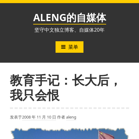
跳
至
ALENG的自媒体
内
容
坚守中文独立博客、自媒体20年
菜单
教育手记：长大后，
我只会恨
发表于
2008 年 11 月 10 日
作者
aleng