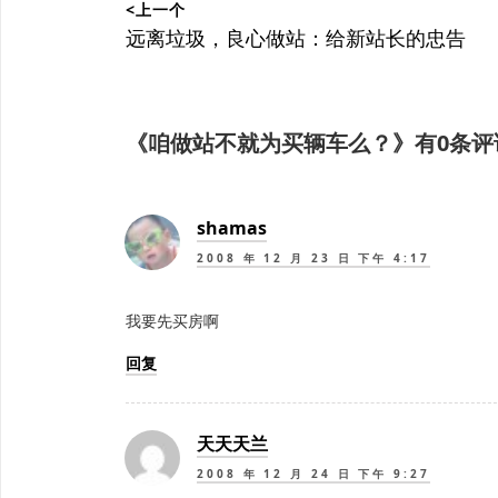
<上一个
章
上
远离垃圾，良心做站：给新站长的忠告
篇
导
文
航
章：
《
咱做站不就为买辆车么？
》有0条评
shamas
2008 年 12 月 23 日 下午 4:17
我要先买房啊
回复
天天天兰
2008 年 12 月 24 日 下午 9:27