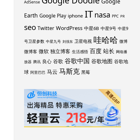
Google Doodle
Google
AdSense
IT
nasa
Earth
Google Play
iphone
PPC
PR
seo
WordPress
Twitter
中星6B
中星9号
中星9
哇哈哈
卫星电视
号卫星参数
微博
中星九号
刘强东
百度
站长
独立博客
微软
微博客
生活感悟
网络播
谷歌中国
谷歌地图
谷歌
谷歌地
良心
放器
腾讯
马斯克
马云
球
黑莓
阿里巴巴