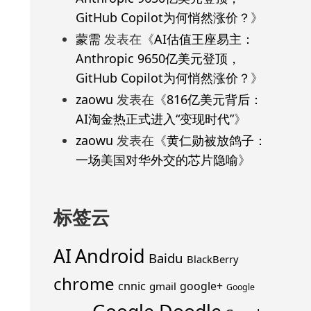
GitHub Copilot为何悄然涨价？
》
蒙需
发表在《
AI估值王座易主：
Anthropic 9650亿美元登顶，
GitHub Copilot为何悄然涨价？
》
zaowu
发表在《
816亿美元背后：
AI淘金热正式进入“变现时代”
》
zaowu
发表在《
黄仁勋被放鸽子：
一场美国对华外交的芯片隐喻
》
标签云
Android
AI
Baidu
BlackBerry
chrome
cnnic
google+
gmail
Google