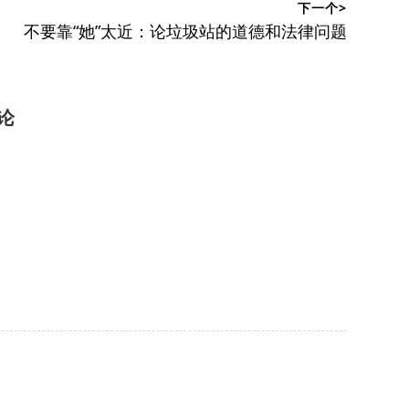
下一个>
下
不要靠“她”太近：论垃圾站的道德和法律问题
篇
文
章：
论