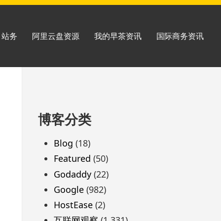
站务
阿里云盘资源
我的早茶资讯
国际商务资讯
跳
博客分类
至
页
Blog
(18)
脚
Featured
(50)
Godaddy
(22)
Google
(982)
HostEase
(2)
互联网观察
(1,331)