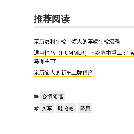
推荐阅读
亲历夏利年检：烦人的车辆年检流程
通用悍马（HUMMER）下嫁腾中重工：“
马有主”了
亲历恼人的新车上牌程序
分
心情随笔
类：
标
，
，
买车
哇哈哈
降息
签：
文