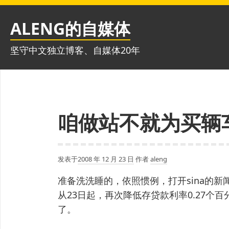
跳
至
ALENG的自媒体
内
容
坚守中文独立博客、自媒体20年
咱做站不就为买辆
发表于
2008 年 12 月 23 日
作者
aleng
准备洗洗睡的，依照惯例，打开sina的
从23日起，再次降低存贷款利率0.27个
了。