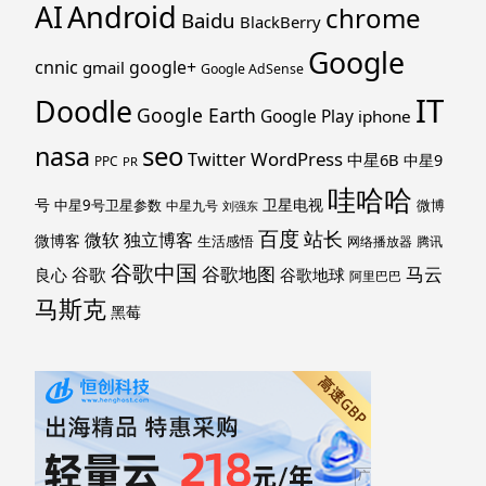
Android
AI
chrome
Baidu
BlackBerry
Google
cnnic
google+
gmail
Google AdSense
IT
Doodle
Google Earth
Google Play
iphone
nasa
seo
WordPress
Twitter
中星6B
中星9
PPC
PR
哇哈哈
号
卫星电视
中星9号卫星参数
微博
中星九号
刘强东
百度
站长
独立博客
微软
微博客
生活感悟
网络播放器
腾讯
谷歌中国
马云
谷歌地图
谷歌
谷歌地球
良心
阿里巴巴
马斯克
黑莓