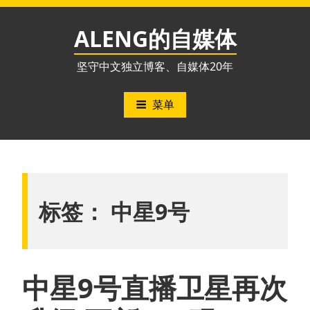
跳
至
ALENG的自媒体
内
容
坚守中文独立博客、自媒体20年
菜单
标签：
中星9号
中星9号直播卫星再次