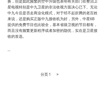
换，但是如此频繁的空中升级也表明有关部门在整治卫
星电视特别是中九卫星的非法收视方面决心已下。无论
中九今后是否走商业化模式，对于经不起折腾的老百姓
来说，还是购买正版中九接收机为好，另外，中星6B
提供的免费节目也比较全，基本省级卫视的节目都有，
而且没有频繁更新程序或者加密的隐忧，实在是卫星接
收的首选。
…
下
文
分页
1
>
一
章
页
分
页