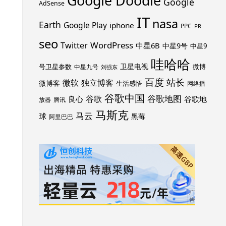
Google Doodle
Google
AdSense
IT
nasa
Earth
Google Play
iphone
PPC
PR
seo
WordPress
Twitter
中星6B
中星9号
中星9
哇哈哈
卫星电视
号卫星参数
微博
中星九号
刘强东
百度
站长
独立博客
微软
微博客
生活感悟
网络播
谷歌中国
谷歌地图
谷歌
谷歌地
良心
放器
腾讯
马斯克
马云
球
黑莓
阿里巴巴