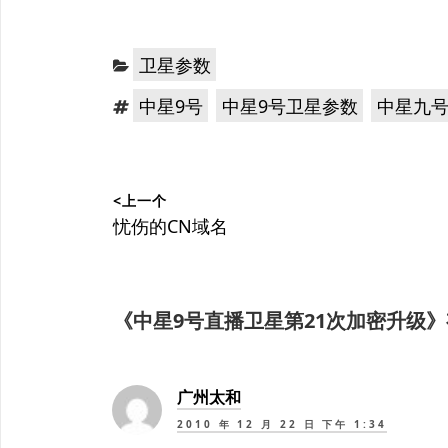
分
卫星参数
类：
标
，
，
中星9号
中星9号卫星参数
中星九
签：
文
<上一个
章
上
忧伤的CN域名
篇
导
文
航
章：
《
中星9号直播卫星第21次加密升级
》
广州太和
2010 年 12 月 22 日 下午 1:34