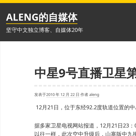
跳
至
ALENG的自媒体
内
容
坚守中文独立博客、自媒体20年
中星9号直播卫星第
发表于
2010 年 12 月 22 日
作者
aleng
12月21日，位于东经92.2度轨道位置的
据多家卫星电视网站报道，12月21日23
以往一样，此次空中升级后，山寨版中九接