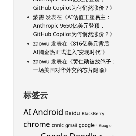
GitHub Copilot为何悄然涨价？
》
蒙需
发表在《
AI估值王座易主：
Anthropic 9650亿美元登顶，
GitHub Copilot为何悄然涨价？
》
zaowu
发表在《
816亿美元背后：
AI淘金热正式进入“变现时代”
》
zaowu
发表在《
黄仁勋被放鸽子：
一场美国对华外交的芯片隐喻
》
标签云
Android
AI
Baidu
BlackBerry
chrome
cnnic
google+
gmail
Google