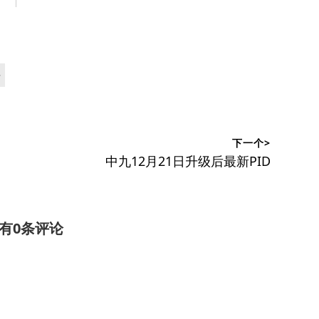
号
下一个>
下
中九12月21日升级后最新PID
篇
文
章：
有0条评论