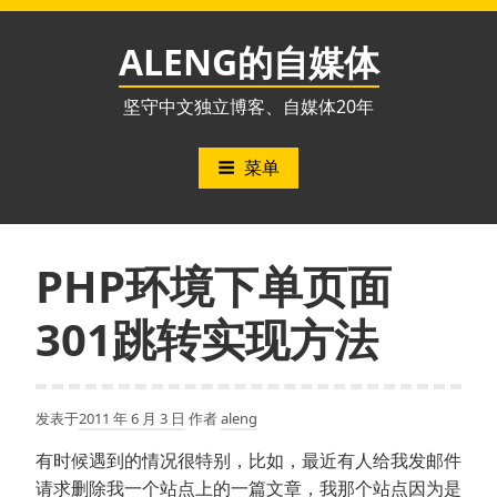
跳
至
ALENG的自媒体
内
容
坚守中文独立博客、自媒体20年
菜单
PHP环境下单页面
301跳转实现方法
发表于
2011 年 6 月 3 日
作者
aleng
有时候遇到的情况很特别，比如，最近有人给我发邮件
请求删除我一个站点上的一篇文章，我那个站点因为是