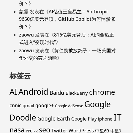
价？
》
蒙需
发表在《
AI估值王座易主：Anthropic
9650亿美元登顶，GitHub Copilot为何悄然涨
价？
》
zaowu
发表在《
816亿美元背后：AI淘金热正
式进入“变现时代”
》
zaowu
发表在《
黄仁勋被放鸽子：一场美国对
华外交的芯片隐喻
》
标签云
Android
AI
chrome
Baidu
BlackBerry
Google
cnnic
google+
gmail
Google AdSense
IT
Doodle
Google Earth
Google Play
iphone
nasa
seo
WordPress
Twitter
中星6B
中星9
PPC
PR