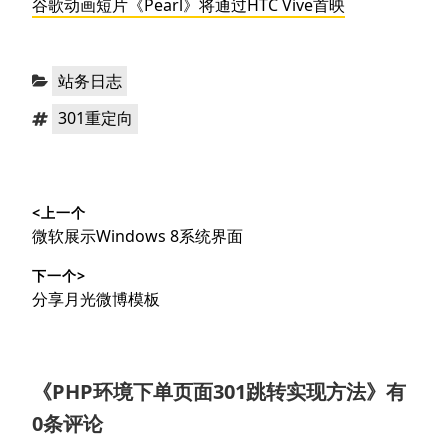
谷歌动画短片《Pearl》将通过HTC Vive首映
分
站务日志
类：
标
301重定向
签：
文
<上一个
章
上
微软展示Windows 8系统界面
导
篇
下一个>
文
航
下
分享月光微博模板
章：
篇
文
章：
《
PHP环境下单页面301跳转实现方法
》有
0条评论