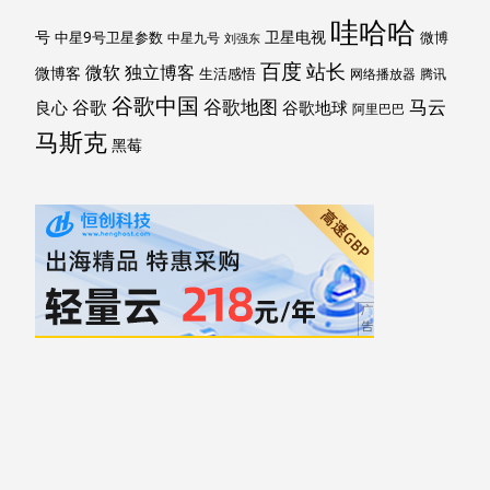
哇哈哈
号
卫星电视
中星9号卫星参数
微博
中星九号
刘强东
百度
站长
独立博客
微软
微博客
生活感悟
网络播放器
腾讯
谷歌中国
马云
谷歌地图
谷歌
谷歌地球
良心
阿里巴巴
马斯克
黑莓