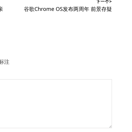
下一个>
下
亲
谷歌Chrome OS发布两周年 前景存疑
篇
文
章：
标注