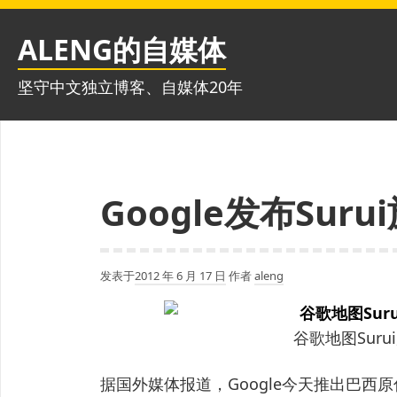
跳
至
ALENG的自媒体
内
容
坚守中文独立博客、自媒体20年
Google发布Su
发表于
2012 年 6 月 17 日
作者
aleng
谷歌地图Sur
据国外媒体报道，Google今天推出巴西原