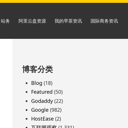
站务
阿里云盘资源
我的早茶资讯
国际商务资讯
跳
博客分类
至
页
Blog
(18)
脚
Featured
(50)
Godaddy
(22)
Google
(982)
HostEase
(2)
互联网观察
(1,331)