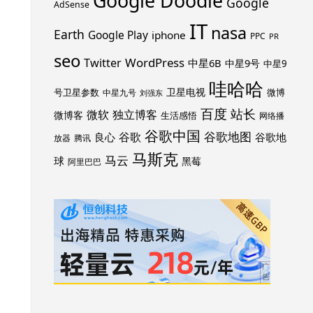
Google Doodle
Google
AdSense
IT
nasa
Earth
Google Play
iphone
PPC
PR
seo
WordPress
Twitter
中星6B
中星9号
中星9
哇哈哈
卫星电视
号卫星参数
微博
中星九号
刘强东
百度
站长
独立博客
微软
微博客
生活感悟
网络播
谷歌中国
谷歌地图
谷歌
谷歌地
良心
放器
腾讯
马斯克
马云
球
黑莓
阿里巴巴