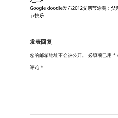
<上一个
章
上
Google doodle发布2012父亲节涂鸦：父
篇
节快乐
导
文
航
章：
发表回复
您的邮箱地址不会被公开。
必填项已用
*
评论
*