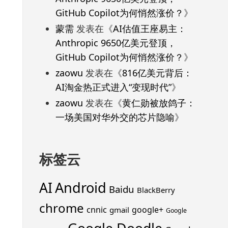
GitHub Copilot为何悄然涨价？
》
蒙需
发表在《
AI估值王座易主：
Anthropic 9650亿美元登顶，
GitHub Copilot为何悄然涨价？
》
zaowu
发表在《
816亿美元背后：
AI淘金热正式进入“变现时代”
》
zaowu
发表在《
黄仁勋被放鸽子：
一场美国对华外交的芯片隐喻
》
标签云
Android
AI
Baidu
BlackBerry
chrome
cnnic
google+
gmail
Google