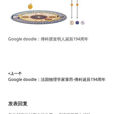
Google doodle：傅科摆发明人诞辰194周年
文
<上一个
章
上
Google doodle：法国物理学家莱昂·傅科诞辰194周年
导
篇
文
航
章：
发表回复