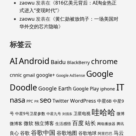
zaowu
发表在《
816亿美元背后：AI淘金热正
式进入“变现时代”
》
zaowu
发表在《
黄仁勋被放鸽子：一场美国对
华外交的芯片隐喻
》
标签云
Android
AI
chrome
Baidu
BlackBerry
Google
cnnic
google+
gmail
Google AdSense
IT
Doodle
Google Earth
Google Play
iphone
nasa
seo
WordPress
Twitter
中星6B
中星9
PPC
PR
哇哈哈
号
卫星电视
中星9号卫星参数
微博
中星九号
刘强东
百度
站长
独立博客
微软
微博客
生活感悟
网络播放器
腾讯
谷歌中国
马云
谷歌地图
谷歌
谷歌地球
良心
阿里巴巴