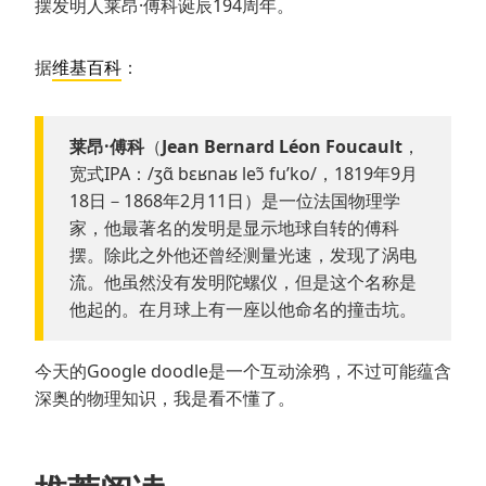
摆发明人莱昂·傅科诞辰194周年。
据
维基百科
：
莱昂·傅科
（
Jean Bernard Léon Foucault
，
宽式IPA：/ʒɑ̃ bɛʁnaʁ leɔ̃ fu’ko/，1819年9月
18日－1868年2月11日）是一位法国物理学
家，他最著名的发明是显示地球自转的傅科
摆。除此之外他还曾经测量光速，发现了涡电
流。他虽然没有发明陀螺仪，但是这个名称是
他起的。在月球上有一座以他命名的撞击坑。
今天的Google doodle是一个互动涂鸦，不过可能蕴含
深奥的物理知识，我是看不懂了。