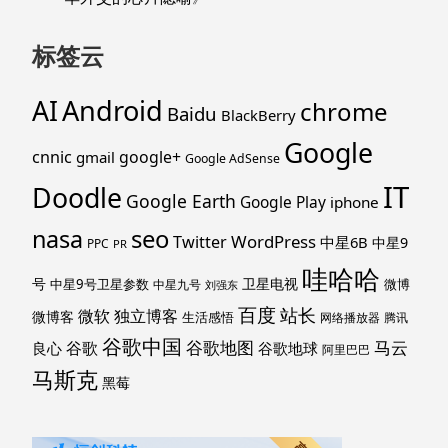
标签云
Android
AI
chrome
Baidu
BlackBerry
Google
cnnic
google+
gmail
Google AdSense
IT
Doodle
Google Earth
Google Play
iphone
nasa
seo
WordPress
Twitter
中星6B
中星9
PPC
PR
哇哈哈
号
卫星电视
中星9号卫星参数
微博
中星九号
刘强东
百度
站长
独立博客
微软
微博客
生活感悟
网络播放器
腾讯
谷歌中国
马云
谷歌地图
谷歌
谷歌地球
良心
阿里巴巴
马斯克
黑莓