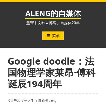
跳
至
ALENG的自媒体
内
容
坚守中文独立博客、自媒体20年
菜单
Google doodle：法
国物理学家莱昂·傅科
诞辰194周年
发表于
2013 年 9 月 18 日
作者
aleng