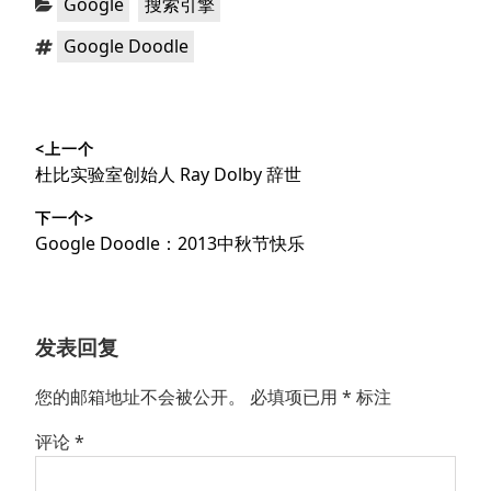
Google
搜索引擎
类：
标
Google Doodle
签：
文
<上一个
章
上
杜比实验室创始人 Ray Dolby 辞世
导
篇
下一个>
文
航
下
Google Doodle：2013中秋节快乐
章：
篇
文
章：
发表回复
您的邮箱地址不会被公开。
必填项已用
*
标注
评论
*