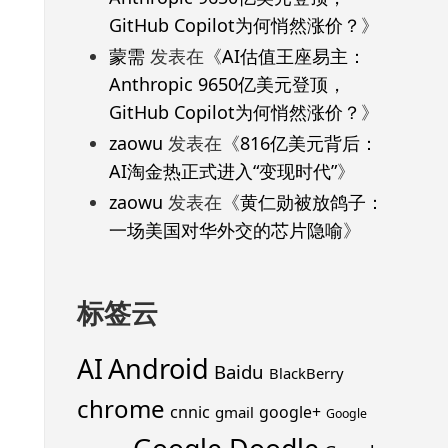
GitHub Copilot为何悄然涨价？
》
蒙需
发表在《
AI估值王座易主：
Anthropic 9650亿美元登顶，
GitHub Copilot为何悄然涨价？
》
zaowu
发表在《
816亿美元背后：
AI淘金热正式进入“变现时代”
》
zaowu
发表在《
黄仁勋被放鸽子：
一场美国对华外交的芯片隐喻
》
标签云
Android
AI
Baidu
BlackBerry
chrome
cnnic
google+
gmail
Google