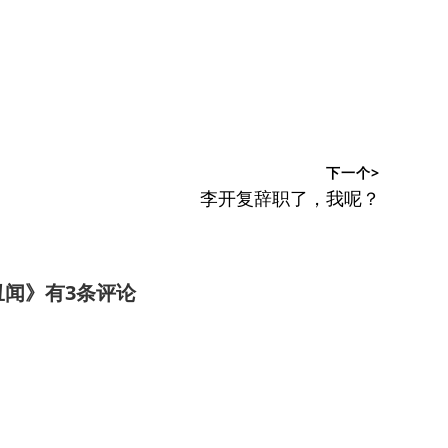
下一个>
下
李开复辞职了，我呢？
篇
文
章：
丑闻
》有3条评论