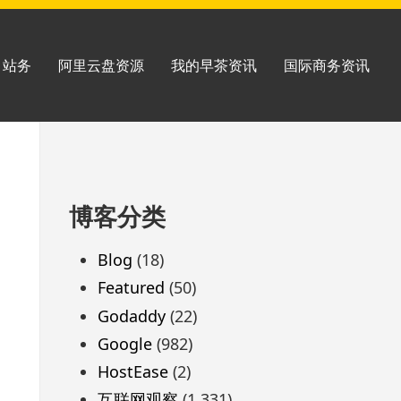
站务
阿里云盘资源
我的早茶资讯
国际商务资讯
跳
博客分类
至
页
Blog
(18)
脚
Featured
(50)
Godaddy
(22)
Google
(982)
HostEase
(2)
互联网观察
(1,331)