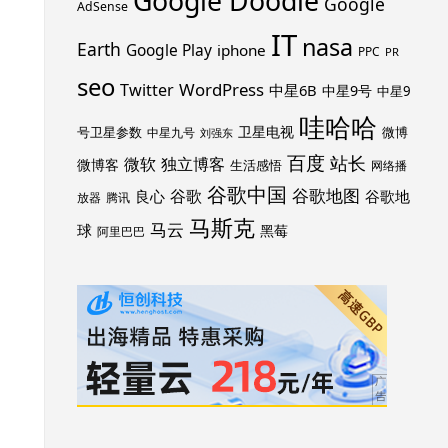
Google Doodle
Google
AdSense
IT
nasa
Earth
Google Play
iphone
PPC
PR
seo
WordPress
Twitter
中星6B
中星9号
中星9
哇哈哈
卫星电视
号卫星参数
微博
中星九号
刘强东
百度
站长
独立博客
微软
微博客
生活感悟
网络播
谷歌中国
谷歌地图
谷歌
谷歌地
良心
放器
腾讯
马斯克
马云
球
黑莓
阿里巴巴