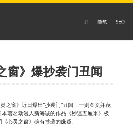
IT
随笔
SEO
之窗》爆抄袭门丑闻
心灵之窗》近日爆出“抄袭门”丑闻，一则图文并茂
日本著名动漫人新海诚的作品《秒速五厘米》极
明《心灵之窗》确有抄袭的嫌疑。