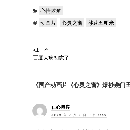
分
心情随笔
类：
标
，
，
动画片
心灵之窗
秒速五厘米
签：
文
<上一个
章
上
百度大病初愈了
篇
导
文
航
章：
《
国产动画片《心灵之窗》爆抄袭门
仁心博客
2009 年 9 月 3 日 上午 7:49