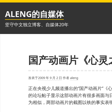
跳
至
ALENG的自媒体
内
容
坚守中文独立博客、自媒体20年
国产动画片《心灵
发表于
2009 年 9 月 2 日
作者
aleng
正在央视少儿频道播出的“国产动画片”《
的论坛帖子显示这部动画片有很多画面与
为相似，两部动画片的截图以铁的事实表