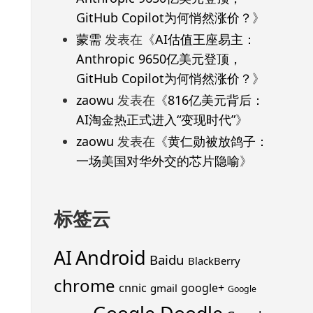
GitHub Copilot为何悄然涨价？
》
蒙需
发表在《
AI估值王座易主：
Anthropic 9650亿美元登顶，
GitHub Copilot为何悄然涨价？
》
zaowu
发表在《
816亿美元背后：
AI淘金热正式进入“变现时代”
》
zaowu
发表在《
黄仁勋被放鸽子：
一场美国对华外交的芯片隐喻
》
标签云
Android
AI
Baidu
BlackBerry
chrome
cnnic
google+
gmail
Google