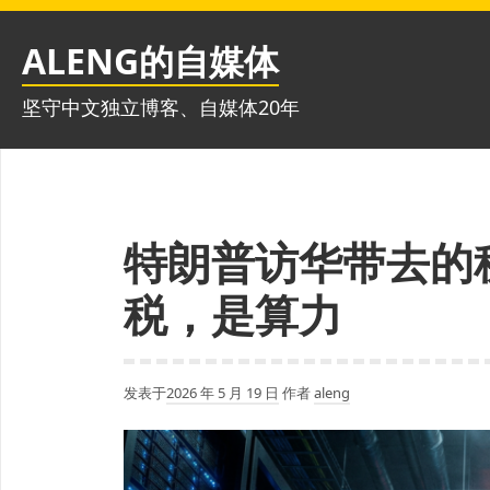
跳
至
ALENG的自媒体
内
容
坚守中文独立博客、自媒体20年
特朗普访华带去的
税，是算力
发表于
2026 年 5 月 19 日
作者
aleng