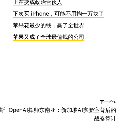
正在变成政治合伙人
下次买 iPhone，可能不用掏一万块了
苹果花最少的钱，赢了全世界
苹果又成了全球最值钱的公司
下一个>
下
马斯
OpenAI挥师东南亚：新加坡AI实验室背后的
篇
战略算计
文
章：