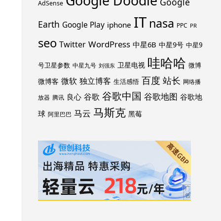
Google Doodle
Google
AdSense
IT
nasa
Earth
Google Play
iphone
PPC
PR
seo
WordPress
Twitter
中星6B
中星9号
中星9
哇哈哈
卫星电视
号卫星参数
微博
中星九号
刘强东
百度
站长
独立博客
微软
微博客
生活感悟
网络播
谷歌中国
谷歌地图
谷歌
谷歌地
良心
放器
腾讯
马斯克
马云
球
黑莓
阿里巴巴