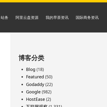
站务
阿里云盘资源
我的早茶资讯
国际商务资讯
跳
博客分类
至
页
Blog
(18)
脚
Featured
(50)
Godaddy
(22)
Google
(982)
HostEase
(2)
互联网观察
(1,331)