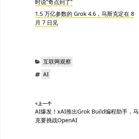
时说”奇点到了”
1.5 万亿参数的 Grok 4.6，马斯克定在 8
月 7 日见
分
互联网观察
类：
标
AI
签：
文
<上一个
章
上
AI爆发！xAI推出Grok Build编程助手，
篇
克要挑战OpenAI
导
文
航
章：