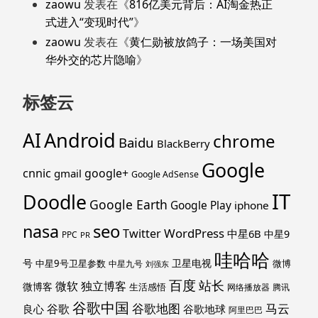
zaowu
发表在《
816亿美元背后：AI淘金热正
式进入“变现时代”
》
zaowu
发表在《
黄仁勋被放鸽子：一场美国对
华外交的芯片隐喻
》
标签云
Android
AI
chrome
Baidu
BlackBerry
Google
cnnic
google+
gmail
Google AdSense
IT
Doodle
Google Earth
Google Play
iphone
nasa
seo
WordPress
Twitter
中星6B
中星9
PPC
PR
哇哈哈
号
卫星电视
中星9号卫星参数
微博
中星九号
刘强东
百度
站长
独立博客
微软
微博客
生活感悟
网络播放器
腾讯
谷歌中国
马云
谷歌地图
谷歌
谷歌地球
良心
阿里巴巴