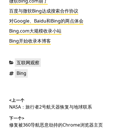
微软bing.com崩了
百度与微软Bing达成搜索合作协议
对Google、Baidu和Bing的两点体会
Bing.com大规模收录小站
Bing开始收录本博客
分
互联网观察
类：
标
Bing
签：
文
<上一个
章
上
NASA：旅行者2号航天器恢复与地球联系
导
篇
下一个>
文
航
下
修复被360导航恶意劫持的Chrome浏览器主页
章：