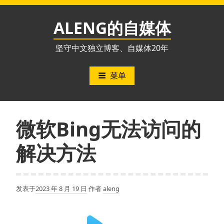
跳
至
ALENG的自媒体
内
容
坚守中文独立博客、自媒体20年
菜单
微软Bing无法访问的
解决方法
发表于
2023 年 8 月 19 日
作者
aleng