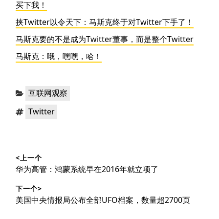
买下我！
挟Twitter以令天下：马斯克终于对Twitter下手了！
马斯克要的不是成为Twitter董事，而是整个Twitter
马斯克：哦，嘿嘿，哈！
分
互联网观察
类：
标
Twitter
签：
文
<上一个
章
上
华为高管：鸿蒙系统早在2016年就立项了
导
篇
下一个>
文
航
下
美国中央情报局公布全部UFO档案，数量超2700页
章：
篇