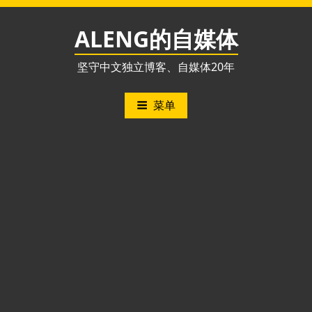
跳
至
ALENG的自媒体
内
容
坚守中文独立博客、自媒体20年
菜单