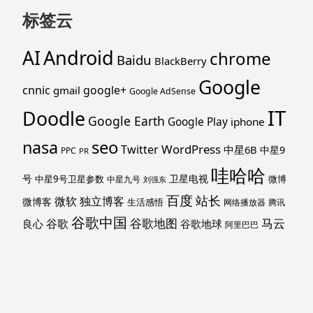
标签云
Android
AI
chrome
Baidu
BlackBerry
Google
cnnic
google+
gmail
Google AdSense
IT
Doodle
Google Earth
Google Play
iphone
nasa
seo
WordPress
Twitter
中星6B
中星9
PPC
PR
哇哈哈
号
卫星电视
中星9号卫星参数
微博
中星九号
刘强东
百度
站长
独立博客
微软
微博客
生活感悟
网络播放器
腾讯
谷歌中国
马云
谷歌地图
谷歌
谷歌地球
良心
阿里巴巴
马斯克
黑莓