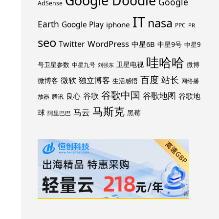
Google Doodle
Google
AdSense
IT
nasa
Earth
Google Play
iphone
PPC
PR
seo
WordPress
Twitter
中星6B
中星9号
中星9
哇哈哈
卫星电视
号卫星参数
微博
中星九号
刘强东
百度
站长
独立博客
微软
微博客
生活感悟
网络播
谷歌中国
谷歌地图
谷歌
谷歌地
良心
放器
腾讯
马斯克
马云
球
黑莓
阿里巴巴