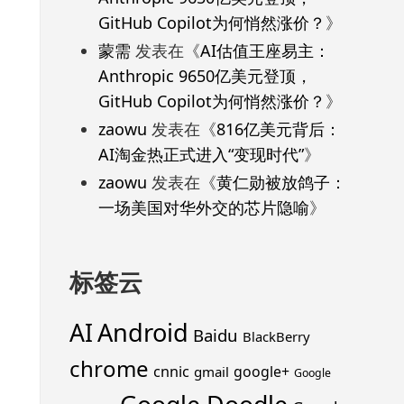
GitHub Copilot为何悄然涨价？
》
蒙需
发表在《
AI估值王座易主：
Anthropic 9650亿美元登顶，
GitHub Copilot为何悄然涨价？
》
zaowu
发表在《
816亿美元背后：
AI淘金热正式进入“变现时代”
》
zaowu
发表在《
黄仁勋被放鸽子：
一场美国对华外交的芯片隐喻
》
标签云
Android
AI
Baidu
BlackBerry
chrome
cnnic
google+
gmail
Google