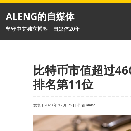
跳
至
ALENG的自媒体
内
容
坚守中文独立博客、自媒体20年
比特币市值超过46
排名第11位
发表于
2020 年 12 月 26 日
作者
aleng