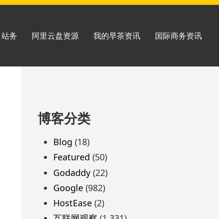
站务
阿里云盘资源
我的早茶资讯
国际商务资讯
跳
博客分类
至
页
Blog
(18)
脚
Featured
(50)
Godaddy
(22)
Google
(982)
HostEase
(2)
互联网观察
(1,331)