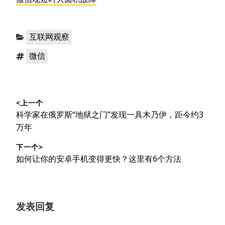
分
互联网观察
类：
标
微信
签：
文
<上一个
章
上
科学家在俄罗斯“地狱之门”发现一具木乃伊，距今约3
导
篇
万年
文
航
下一个>
章：
下
如何让你的安卓手机变得更快？这里有6个方法
篇
文
章：
发表回复