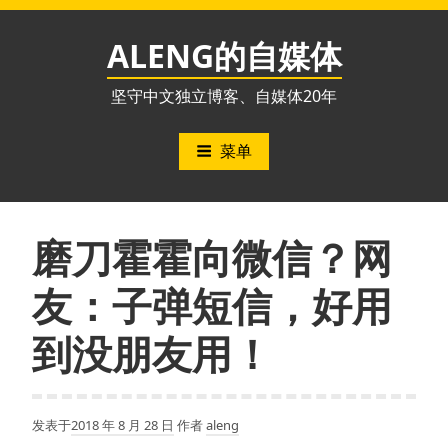
跳
至
ALENG的自媒体
内
容
坚守中文独立博客、自媒体20年
菜单
磨刀霍霍向微信？网
友：子弹短信，好用
到没朋友用！
发表于
2018 年 8 月 28 日
作者
aleng