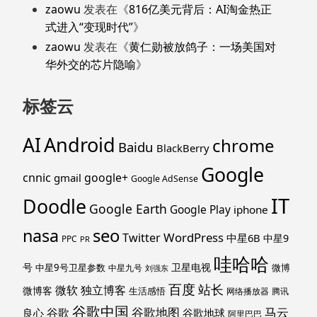
zaowu
发表在《
816亿美元背后：AI淘金热正
式进入“变现时代”
》
zaowu
发表在《
黄仁勋被放鸽子：一场美国对
华外交的芯片隐喻
》
标签云
Android
AI
chrome
Baidu
BlackBerry
Google
cnnic
google+
gmail
Google AdSense
IT
Doodle
Google Earth
Google Play
iphone
nasa
seo
WordPress
Twitter
中星6B
中星9
PPC
PR
哇哈哈
号
卫星电视
中星9号卫星参数
微博
中星九号
刘强东
百度
站长
独立博客
微软
微博客
生活感悟
网络播放器
腾讯
谷歌中国
马云
谷歌地图
谷歌
谷歌地球
良心
阿里巴巴