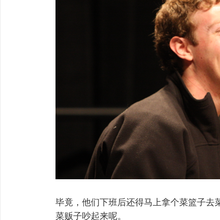
毕竟，他们下班后还得马上拿个菜篮子去
菜贩子吵起来呢。