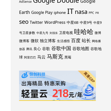
Google Doodle
Google
AdSense
IT
nasa
Earth
Google Play
iphone
PPC
PR
seo
WordPress
Twitter
中星6B
中星9号
中星9
哇哈哈
卫星电视
号卫星参数
微博
中星九号
刘强东
百度
站长
独立博客
微软
微博客
生活感悟
网络播
谷歌中国
谷歌地图
谷歌
谷歌地
良心
放器
腾讯
马斯克
马云
球
黑莓
阿里巴巴