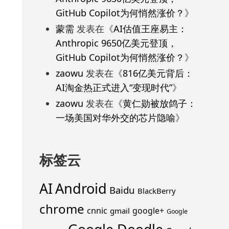
GitHub Copilot为何悄然涨价？
》
蒙需
发表在《
AI估值王座易主：
Anthropic 9650亿美元登顶，
GitHub Copilot为何悄然涨价？
》
zaowu
发表在《
816亿美元背后：
AI淘金热正式进入“变现时代”
》
zaowu
发表在《
黄仁勋被放鸽子：
一场美国对华外交的芯片隐喻
》
标签云
Android
AI
Baidu
BlackBerry
chrome
cnnic
google+
gmail
Google