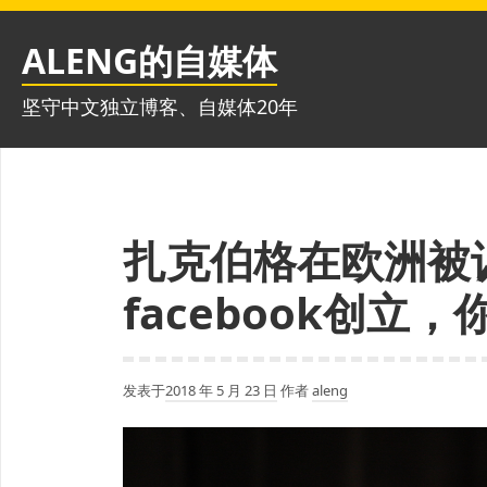
跳
至
ALENG的自媒体
内
容
坚守中文独立博客、自媒体20年
扎克伯格在欧洲被讥
facebook创立
发表于
2018 年 5 月 23 日
作者
aleng