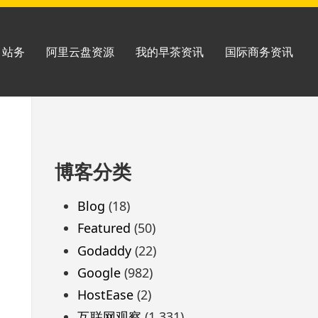
站务
阿里云盘资源
我的早茶资讯
国际商务资讯
跳
博客分类
至
页
Blog
(18)
脚
Featured
(50)
Godaddy
(22)
Google
(982)
HostEase
(2)
互联网观察
(1,331)