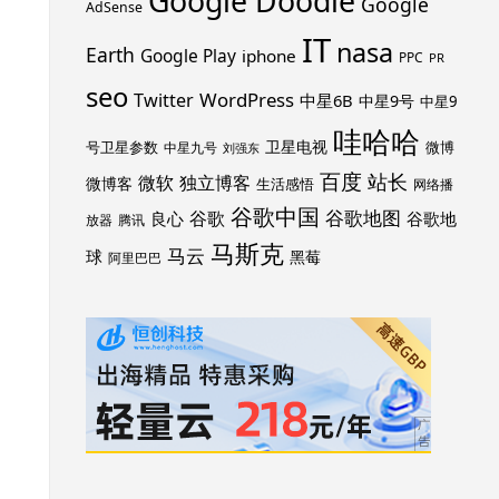
Google Doodle
Google
AdSense
IT
nasa
Earth
Google Play
iphone
PPC
PR
seo
WordPress
Twitter
中星6B
中星9号
中星9
哇哈哈
卫星电视
号卫星参数
微博
中星九号
刘强东
百度
站长
独立博客
微软
微博客
生活感悟
网络播
谷歌中国
谷歌地图
谷歌
谷歌地
良心
放器
腾讯
马斯克
马云
球
黑莓
阿里巴巴