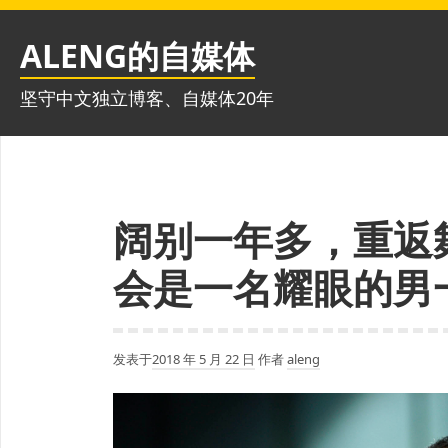
跳
至
ALENG的自媒体
内
容
坚守中文独立博客、自媒体20年
阔别一年多，重返
会是一名耀眼的男
发表于
2018 年 5 月 22 日
作者
aleng