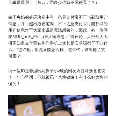
还真是逗啊！（马云：罚多少你就不觉得逗了？）
由于央妈的处罚决定中有一条是支付宝不正当获取用户
信息，并且超出必要范围，言下之意支付宝可能获取的
用户信息对于大家来说是无法想象的，因此，有一位网
友@Uh_huh_Philip替大家着急：“看评论，大部分人大
概不知道支付宝在你们手机上尤其是安卓端都干了些什
么。”也许吧，但是又能怎么样，这年代，谁离得了支
付宝？
而一位ID是@捏出高鼻子小v脸的网友则替马云爸爸说
了一句心里话：不就被罚了八块钱嘛！有什么好大惊小
怪的！