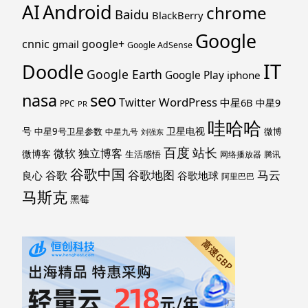
Android
AI
chrome
Baidu
BlackBerry
Google
cnnic
google+
gmail
Google AdSense
IT
Doodle
Google Earth
Google Play
iphone
nasa
seo
WordPress
Twitter
中星6B
中星9
PPC
PR
哇哈哈
号
卫星电视
中星9号卫星参数
微博
中星九号
刘强东
百度
站长
独立博客
微软
微博客
生活感悟
网络播放器
腾讯
谷歌中国
马云
谷歌地图
谷歌
谷歌地球
良心
阿里巴巴
马斯克
黑莓