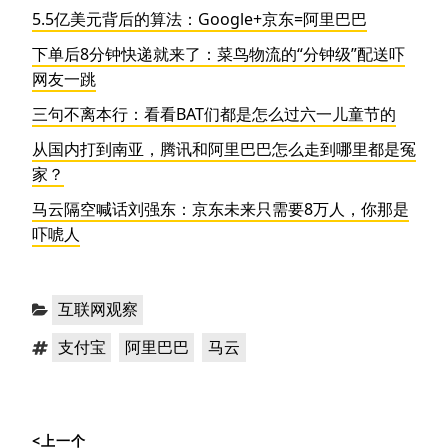
5.5亿美元背后的算法：Google+京东=阿里巴巴
下单后8分钟快递就来了：菜鸟物流的“分钟级”配送吓
网友一跳
三句不离本行：看看BAT们都是怎么过六一儿童节的
从国内打到南亚，腾讯和阿里巴巴怎么走到哪里都是冤
家？
马云隔空喊话刘强东：京东未来只需要8万人，你那是
吓唬人
分
互联网观察
类：
标
，
，
支付宝
阿里巴巴
马云
签：
文
<上一个