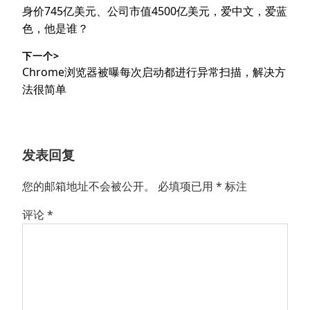
章
上
身价745亿美元、公司市值4500亿美元，爱中文，爱蓝
导
篇
色，他是谁？
文
航
下一个>
章：
下
Chrome浏览器被曝每次启动都进行异常扫描，解决方
篇
法很简单
文
章：
发表回复
您的邮箱地址不会被公开。
必填项已用
*
标注
评论
*