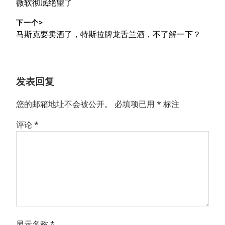
导
篇
微软彻底绝望了
文
航
下一个>
章：
下
马斯克要卖酒了，特斯拉牌龙舌兰酒，不了解一下？
篇
文
章：
发表回复
您的邮箱地址不会被公开。
必填项已用
*
标注
评论
*
显示名称
*