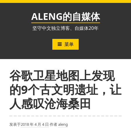
跳
至
ALENG的自媒体
内
容
坚守中文独立博客、自媒体20年
菜单
谷歌卫星地图上发现
的9个古文明遗址，让
人感叹沧海桑田
发表于
2018 年 4 月 4 日
作者
aleng