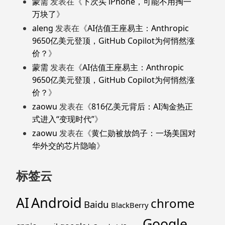
蒙需
发表在《
下次买 iPhone，可能不用掏一
万块了
》
aleng
发表在《
AI估值王座易主：Anthropic
9650亿美元登顶，GitHub Copilot为何悄然涨
价？
》
蒙需
发表在《
AI估值王座易主：Anthropic
9650亿美元登顶，GitHub Copilot为何悄然涨
价？
》
zaowu
发表在《
816亿美元背后：AI淘金热正
式进入“变现时代”
》
zaowu
发表在《
黄仁勋被放鸽子：一场美国对
华外交的芯片隐喻
》
标签云
Android
AI
chrome
Baidu
BlackBerry
Google