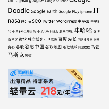
cnnic
google+
gmail
Google AdSense
IT
Doodle
Google Earth
Google Play
iphone
nasa
seo
WordPress
Twitter
中星6B
中星9
PPC
PR
哇哈哈
号
卫星电视
中星9号卫星参数
微博
中星九号
刘强东
百度
站长
独立博客
微软
微博客
生活感悟
网络播放器
腾讯
谷歌中国
马云
谷歌地图
谷歌
谷歌地球
良心
阿里巴巴
马斯克
黑莓