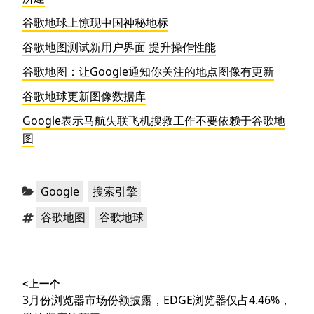
谷歌地球上惊现中国神秘地标
谷歌地图测试新用户界面 提升操作性能
谷歌地图：让Google通知你关注的地点图像有更新
谷歌地球更新图像数据库
Google表示马航失联飞机搜救工作不要依赖于谷歌地
图
分
，
Google
搜索引擎
类：
标
，
谷歌地图
谷歌地球
签：
文
<上一个
章
上
3月份浏览器市场份额披露，EDGE浏览器仅占4.46%，