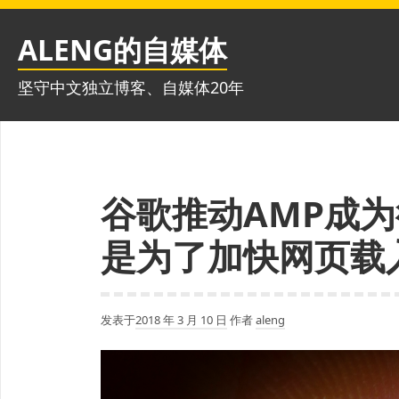
跳
至
ALENG的自媒体
内
容
坚守中文独立博客、自媒体20年
谷歌推动AMP成
是为了加快网页载
发表于
2018 年 3 月 10 日
作者
aleng