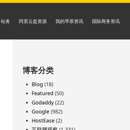
站务
阿里云盘资源
我的早茶资讯
国际商务资讯
跳
博客分类
至
页
Blog
(18)
脚
Featured
(50)
Godaddy
(22)
Google
(982)
HostEase
(2)
互联网观察
(1,331)