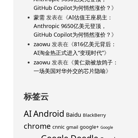
GitHub Copilot为何悄然涨价？
》
蒙需
发表在《
AI估值王座易主：
Anthropic 9650亿美元登顶，
GitHub Copilot为何悄然涨价？
》
zaowu
发表在《
816亿美元背后：
AI淘金热正式进入“变现时代”
》
zaowu
发表在《
黄仁勋被放鸽子：
一场美国对华外交的芯片隐喻
》
标签云
Android
AI
Baidu
BlackBerry
chrome
cnnic
google+
gmail
Google