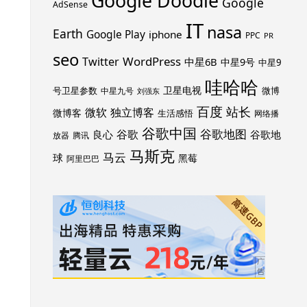
Google Doodle
Google
AdSense
IT
nasa
Earth
Google Play
iphone
PPC
PR
seo
WordPress
Twitter
中星6B
中星9号
中星9
哇哈哈
卫星电视
号卫星参数
微博
中星九号
刘强东
百度
站长
独立博客
微软
微博客
生活感悟
网络播
谷歌中国
谷歌地图
谷歌
谷歌地
良心
放器
腾讯
马斯克
马云
球
黑莓
阿里巴巴