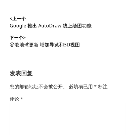
文
<上一个
章
上
Google 推出 AutoDraw 线上绘图功能
导
篇
下一个>
文
航
下
谷歌地球更新 增加导览和3D视图
章：
篇
文
章：
发表回复
您的邮箱地址不会被公开。
必填项已用
*
标注
评论
*