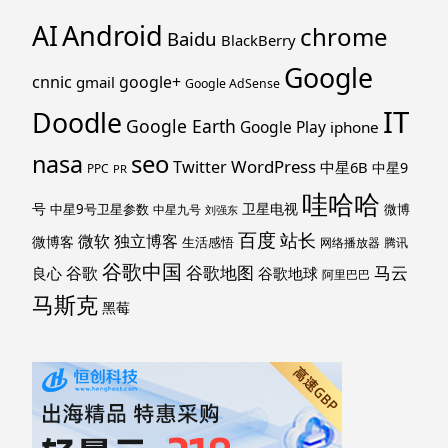
Android
AI
chrome
Baidu
BlackBerry
Google
cnnic
google+
gmail
Google AdSense
IT
Doodle
Google Earth
Google Play
iphone
nasa
seo
WordPress
Twitter
中星6B
中星9
PPC
PR
哇哈哈
号
卫星电视
中星9号卫星参数
微博
中星九号
刘强东
百度
站长
独立博客
微软
微博客
生活感悟
网络播放器
腾讯
谷歌中国
马云
谷歌地图
谷歌
谷歌地球
良心
阿里巴巴
马斯克
黑莓