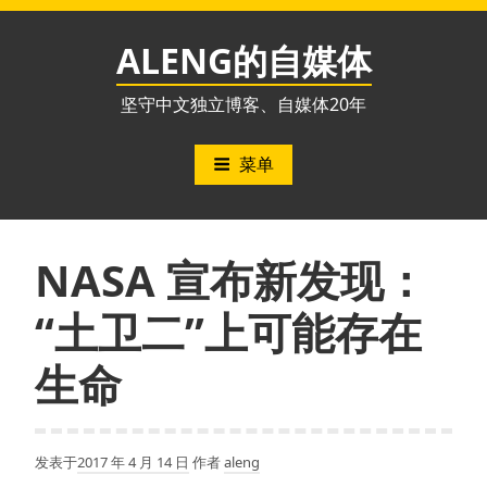
跳
至
ALENG的自媒体
内
容
坚守中文独立博客、自媒体20年
菜单
NASA 宣布新发现：
“土卫二”上可能存在
生命
发表于
2017 年 4 月 14 日
作者
aleng