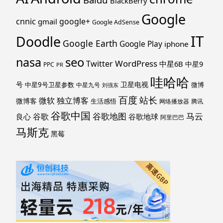
BlackBerry
Google
cnnic
google+
gmail
Google AdSense
IT
Doodle
Google Earth
Google Play
iphone
nasa
seo
WordPress
Twitter
中星6B
中星9
PPC
PR
哇哈哈
号
卫星电视
中星9号卫星参数
微博
中星九号
刘强东
百度
站长
独立博客
微软
微博客
生活感悟
网络播放器
腾讯
谷歌中国
马云
谷歌地图
谷歌
谷歌地球
良心
阿里巴巴
马斯克
黑莓