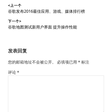
<上一个
章
上
谷歌发布2016最佳应用、游戏、媒体排行榜
导
篇
下一个>
文
航
下
谷歌地图测试新用户界面 提升操作性能
章：
篇
文
章：
发表回复
您的邮箱地址不会被公开。
必填项已用
*
标注
评论
*