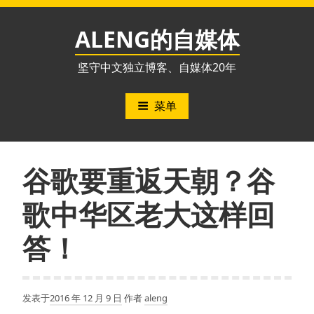
跳
至
ALENG的自媒体
内
容
坚守中文独立博客、自媒体20年
菜单
谷歌要重返天朝？谷
歌中华区老大这样回
答！
发表于
2016 年 12 月 9 日
作者
aleng