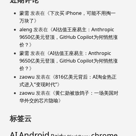
蒙需
发表在《
下次买 iPhone，可能不用掏一
万块了
》
aleng
发表在《
AI估值王座易主：Anthropic
9650亿美元登顶，GitHub Copilot为何悄然涨
价？
》
蒙需
发表在《
AI估值王座易主：Anthropic
9650亿美元登顶，GitHub Copilot为何悄然涨
价？
》
zaowu
发表在《
816亿美元背后：AI淘金热正
式进入“变现时代”
》
zaowu
发表在《
黄仁勋被放鸽子：一场美国对
华外交的芯片隐喻
》
标签云
Android
AI
chrome
Baidu