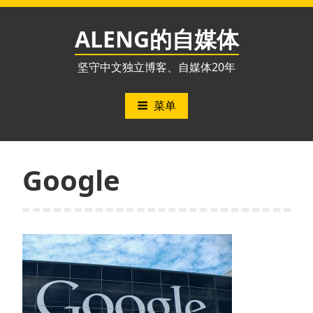
跳
至
ALENG的自媒体
内
容
坚守中文独立博客、自媒体20年
菜单
Google