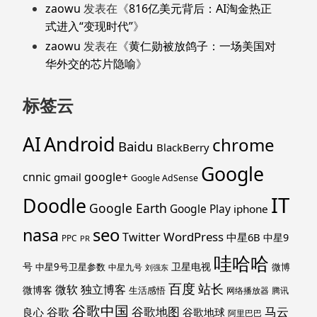
zaowu
发表在《
816亿美元背后：AI淘金热正
式进入“变现时代”
》
zaowu
发表在《
黄仁勋被放鸽子：一场美国对
华外交的芯片隐喻
》
标签云
Android
AI
chrome
Baidu
BlackBerry
Google
cnnic
google+
gmail
Google AdSense
IT
Doodle
Google Earth
Google Play
iphone
nasa
seo
WordPress
Twitter
中星6B
中星9
PPC
PR
哇哈哈
号
卫星电视
中星9号卫星参数
微博
中星九号
刘强东
百度
站长
独立博客
微软
微博客
生活感悟
网络播放器
腾讯
谷歌中国
马云
谷歌地图
谷歌
谷歌地球
良心
阿里巴巴