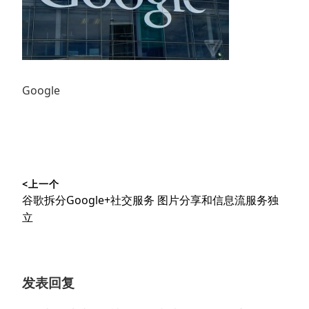
Google
文
<上一个
章
上
谷歌拆分Google+社交服务 图片分享和信息流服务独
导
篇
立
文
航
章：
发表回复