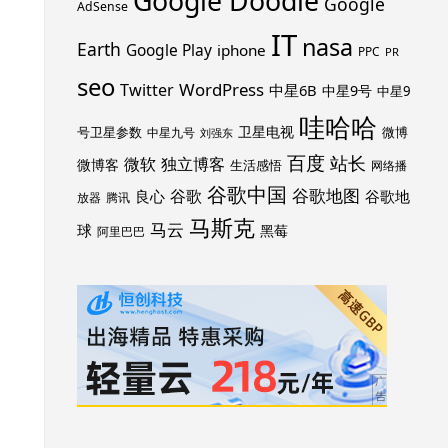
Google Doodle
Google
AdSense
IT
nasa
Earth
Google Play
iphone
PPC
PR
seo
WordPress
Twitter
中星6B
中星9号
中星9
哇哈哈
卫星电视
号卫星参数
微博
中星九号
刘强东
百度
站长
独立博客
微软
微博客
生活感悟
网络播
谷歌中国
谷歌地图
谷歌
谷歌地
良心
放器
腾讯
马斯克
马云
球
黑莓
阿里巴巴