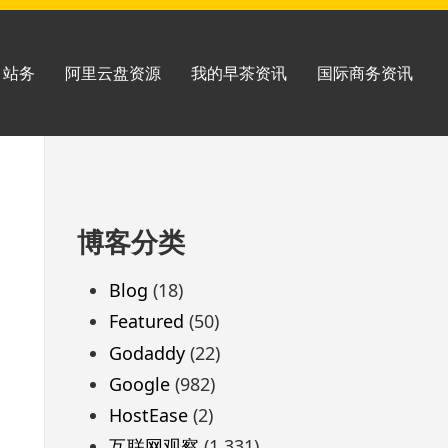
站务
阿里云盘资源
我的早茶资讯
国际商务资讯
跳
博客分类
至
页
Blog
(18)
脚
Featured
(50)
Godaddy
(22)
Google
(982)
HostEase
(2)
互联网观察
(1,331)