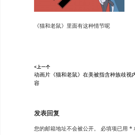
《猫和老鼠》里面有这种情节呢
文
<上一个
章
上
动画片《猫和老鼠》在美被指含种族歧视
篇
容
导
文
航
章：
发表回复
您的邮箱地址不会被公开。
必填项已用
*