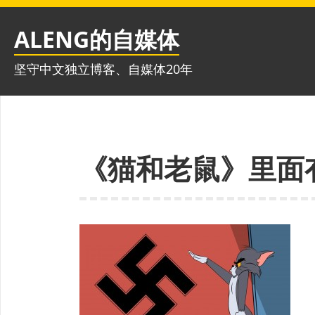
跳
至
ALENG的自媒体
内
容
坚守中文独立博客、自媒体20年
《猫和老鼠》里面