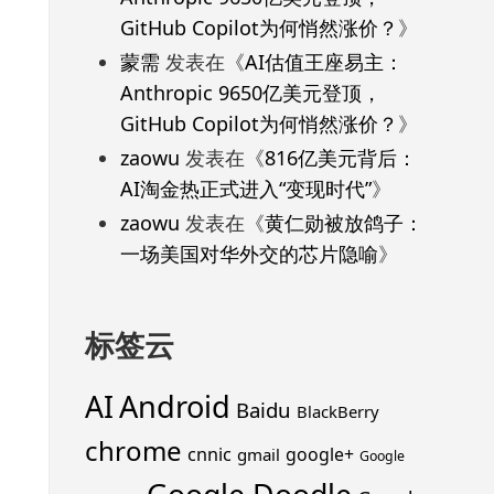
GitHub Copilot为何悄然涨价？
》
蒙需
发表在《
AI估值王座易主：
Anthropic 9650亿美元登顶，
GitHub Copilot为何悄然涨价？
》
zaowu
发表在《
816亿美元背后：
AI淘金热正式进入“变现时代”
》
zaowu
发表在《
黄仁勋被放鸽子：
一场美国对华外交的芯片隐喻
》
标签云
Android
AI
Baidu
BlackBerry
chrome
cnnic
google+
gmail
Google