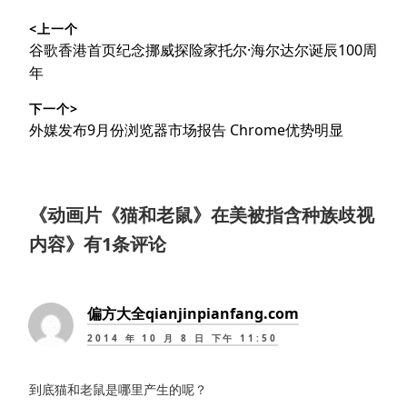
文
<上一个
章
上
谷歌香港首页纪念挪威探险家托尔·海尔达尔诞辰100周
导
篇
年
文
航
下一个>
章：
下
外媒发布9月份浏览器市场报告 Chrome优势明显
篇
文
章：
《
动画片《猫和老鼠》在美被指含种族歧视
内容
》有1条评论
偏方大全qianjinpianfang.com
2014 年 10 月 8 日 下午 11:50
到底猫和老鼠是哪里产生的呢？