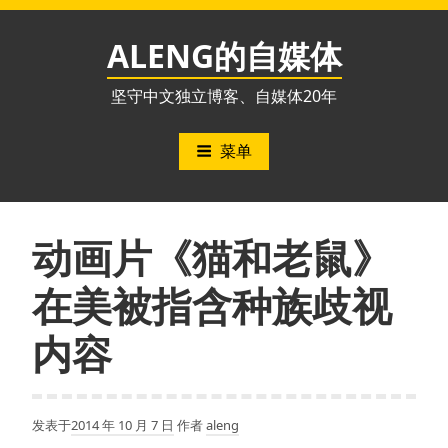
跳
至
ALENG的自媒体
内
容
坚守中文独立博客、自媒体20年
菜单
动画片《猫和老鼠》
在美被指含种族歧视
内容
发表于
2014 年 10 月 7 日
作者
aleng