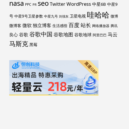
nasa
seo
WordPress
Twitter
中星6B
中星9
PPC
PR
哇哈哈
号
卫星电视
中星9号卫星参数
微博
中星九号
刘强东
百度
站长
独立博客
微软
微博客
生活感悟
网络播放器
腾讯
谷歌中国
马云
谷歌地图
谷歌
谷歌地球
良心
阿里巴巴
马斯克
黑莓