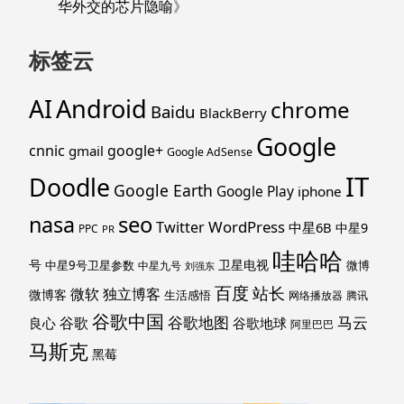
华外交的芯片隐喻
》
标签云
Android
AI
chrome
Baidu
BlackBerry
Google
cnnic
google+
gmail
Google AdSense
IT
Doodle
Google Earth
Google Play
iphone
nasa
seo
WordPress
Twitter
中星6B
中星9
PPC
PR
哇哈哈
号
卫星电视
中星9号卫星参数
微博
中星九号
刘强东
百度
站长
独立博客
微软
微博客
生活感悟
网络播放器
腾讯
谷歌中国
马云
谷歌地图
谷歌
谷歌地球
良心
阿里巴巴
马斯克
黑莓