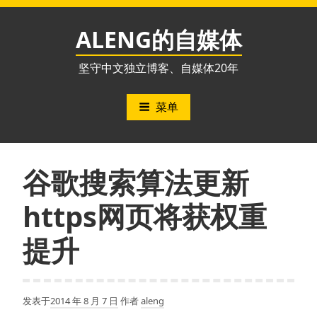
跳
至
ALENG的自媒体
内
容
坚守中文独立博客、自媒体20年
菜单
谷歌搜索算法更新
https网页将获权重
提升
发表于
2014 年 8 月 7 日
作者
aleng