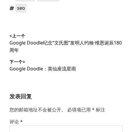
类：
标
seo
签：
文
<上一个
章
上
Google Doodle纪念“文氏图”发明人约翰·维恩诞辰180
导
篇
周年
文
航
下一个>
章：
下
Google Doodle：英仙座流星雨
篇
文
章：
发表回复
您的邮箱地址不会被公开。
必填项已用
*
标注
评论
*