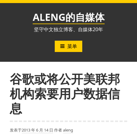
跳
至
ALENG的自媒体
内
容
坚守中文独立博客、自媒体20年
菜单
谷歌或将公开美联邦
机构索要用户数据信
息
发表于
2013 年 6 月 14 日
作者
aleng