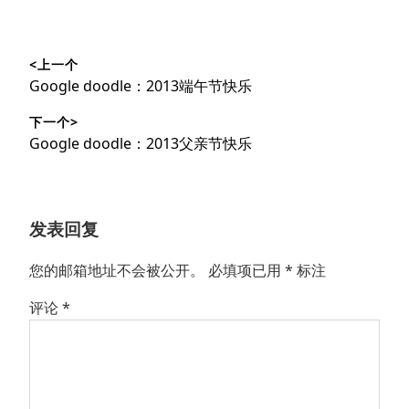
文
<上一个
章
上
Google doodle：2013端午节快乐
导
篇
下一个>
文
航
下
Google doodle：2013父亲节快乐
章：
篇
文
章：
发表回复
您的邮箱地址不会被公开。
必填项已用
*
标注
评论
*