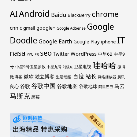
Android
AI
chrome
Baidu
BlackBerry
Google
cnnic
google+
gmail
Google AdSense
IT
Doodle
Google Earth
Google Play
iphone
nasa
seo
WordPress
Twitter
中星6B
中星9
PPC
PR
哇哈哈
号
卫星电视
中星9号卫星参数
微博
中星九号
刘强东
百度
站长
独立博客
微软
微博客
生活感悟
网络播放器
腾讯
谷歌中国
马云
谷歌地图
谷歌
谷歌地球
良心
阿里巴巴
马斯克
黑莓