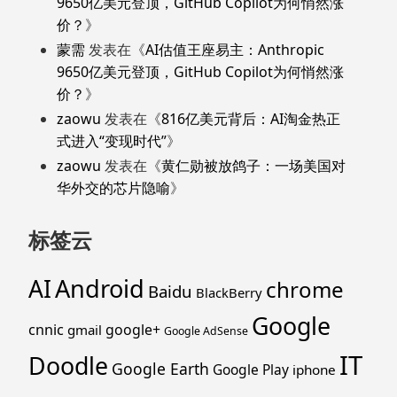
9650亿美元登顶，GitHub Copilot为何悄然涨
价？
》
蒙需
发表在《
AI估值王座易主：Anthropic
9650亿美元登顶，GitHub Copilot为何悄然涨
价？
》
zaowu
发表在《
816亿美元背后：AI淘金热正
式进入“变现时代”
》
zaowu
发表在《
黄仁勋被放鸽子：一场美国对
华外交的芯片隐喻
》
标签云
Android
AI
chrome
Baidu
BlackBerry
Google
cnnic
google+
gmail
Google AdSense
IT
Doodle
Google Earth
Google Play
iphone