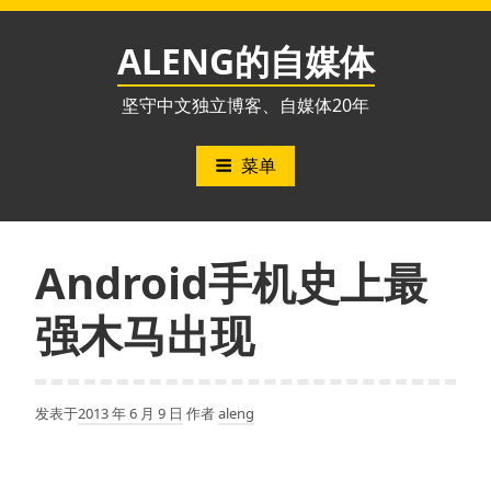
跳
至
ALENG的自媒体
内
容
坚守中文独立博客、自媒体20年
菜单
Android手机史上最
强木马出现
发表于
2013 年 6 月 9 日
作者
aleng