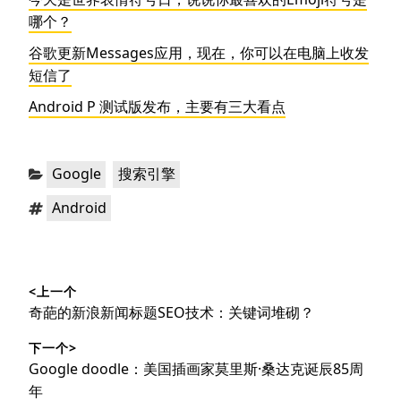
哪个？
谷歌更新Messages应用，现在，你可以在电脑上收发
短信了
Android P 测试版发布，主要有三大看点
分
，
Google
搜索引擎
类：
标
Android
签：
文
<上一个
章
上
奇葩的新浪新闻标题SEO技术：关键词堆砌？
导
篇
下一个>
文
航
下
Google doodle：美国插画家莫里斯·桑达克诞辰85周
章：
篇
年