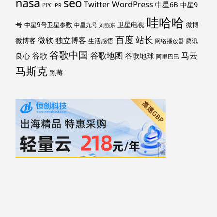
nasa
seo
WordPress
Twitter
中星6B
中星9
PPC
PR
哇哈哈
号
卫星电视
中星9号卫星参数
微博
中星九号
刘强东
百度
站长
独立博客
微软
微博客
生活感悟
网络播放器
腾讯
谷歌中国
马云
谷歌地图
谷歌
谷歌地球
良心
阿里巴巴
马斯克
黑莓