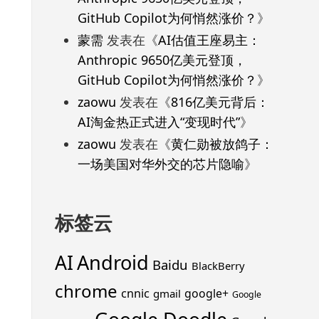
GitHub Copilot为何悄然涨价？
》
蒙需
发表在《
AI估值王座易主：
Anthropic 9650亿美元登顶，
GitHub Copilot为何悄然涨价？
》
zaowu
发表在《
816亿美元背后：
AI淘金热正式进入“变现时代”
》
zaowu
发表在《
黄仁勋被放鸽子：
一场美国对华外交的芯片隐喻
》
标签云
Android
AI
Baidu
BlackBerry
chrome
cnnic
google+
gmail
Google