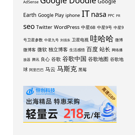
Google Doodle
Google
AdSense
IT
nasa
Earth
Google Play
iphone
PPC
PR
seo
WordPress
Twitter
中星6B
中星9号
中星9
哇哈哈
卫星电视
号卫星参数
微博
中星九号
刘强东
百度
站长
独立博客
微软
微博客
生活感悟
网络播
谷歌中国
谷歌地图
谷歌
谷歌地
良心
放器
腾讯
马斯克
马云
球
黑莓
阿里巴巴