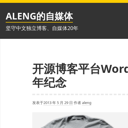
跳
至
ALENG的自媒体
内
容
坚守中文独立博客、自媒体20年
开源博客平台Word
年纪念
发表于
2013 年 5 月 29 日
作者
aleng