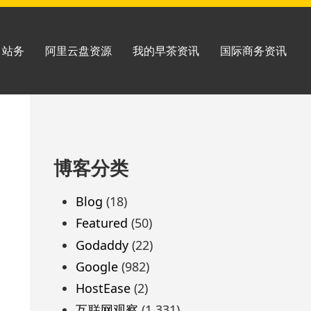
站务
阿里云盘资源
我的早茶资讯
国际商务资讯
跳
博客分类
至
页
Blog
(18)
脚
Featured
(50)
Godaddy
(22)
Google
(982)
HostEase
(2)
互联网观察
(1,331)