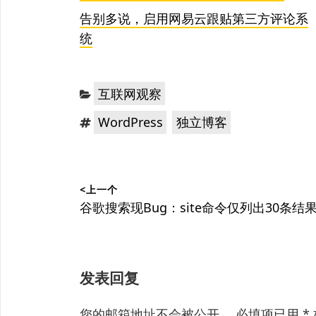
告别多说，启用网易云跟贴第三方评论系
统
分
互联网观察
类：
标
，
WordPress
独立博客
签：
文
<上一个
章
上
谷歌搜索现Bug：site命令仅列出30条结
篇
导
文
航
章：
发表回复
您的邮箱地址不会被公开。
必填项已用
*