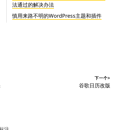
法通过的解决办法
慎用来路不明的WordPress主题和插件
下一个>
下
果
谷歌日历改版
篇
文
章：
标注