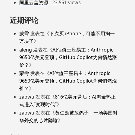
阿里云盘资源
- 23,551 views
近期评论
蒙需
发表在《
下次买 iPhone，可能不用掏一
万块了
》
aleng
发表在《
AI估值王座易主：Anthropic
9650亿美元登顶，GitHub Copilot为何悄然涨
价？
》
蒙需
发表在《
AI估值王座易主：Anthropic
9650亿美元登顶，GitHub Copilot为何悄然涨
价？
》
zaowu
发表在《
816亿美元背后：AI淘金热正
式进入“变现时代”
》
zaowu
发表在《
黄仁勋被放鸽子：一场美国对
华外交的芯片隐喻
》