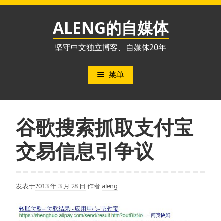
跳
至
ALENG的自媒体
内
容
坚守中文独立博客、自媒体20年
菜单
谷歌搜索抓取支付宝
交易信息引争议
发表于
2013 年 3 月 28 日
作者
aleng