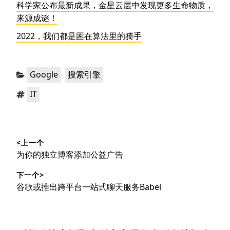
科学家公布最新成果，金星云层中发现更多生命物质，
来源成谜！
2022，我们都是困在算法里的骑手
分
，
Google
搜索引擎
类：
标
IT
签：
文
<上一个
章
上
为你的独立博客添加公益广告
导
篇
下一个>
文
航
下
谷歌或推出跨平台一站式聊天服务Babel
章：
篇
文
章：