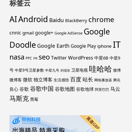
标签云
Android
AI
chrome
Baidu
BlackBerry
Google
cnnic
google+
gmail
Google AdSense
IT
Doodle
Google Earth
Google Play
iphone
nasa
seo
WordPress
Twitter
中星6B
中星9
PPC
PR
哇哈哈
号
卫星电视
中星9号卫星参数
微博
中星九号
刘强东
百度
站长
独立博客
微软
微博客
生活感悟
网络播放器
腾讯
谷歌中国
马云
谷歌地图
谷歌
谷歌地球
良心
阿里巴巴
马斯克
黑莓