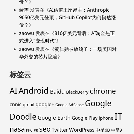
价？
》
蒙需
发表在《
AI估值王座易主：Anthropic
9650亿美元登顶，GitHub Copilot为何悄然涨
价？
》
zaowu
发表在《
816亿美元背后：AI淘金热正
式进入“变现时代”
》
zaowu
发表在《
黄仁勋被放鸽子：一场美国对
华外交的芯片隐喻
》
标签云
Android
AI
chrome
Baidu
BlackBerry
Google
cnnic
google+
gmail
Google AdSense
IT
Doodle
Google Earth
Google Play
iphone
nasa
seo
WordPress
Twitter
中星6B
中星9
PPC
PR