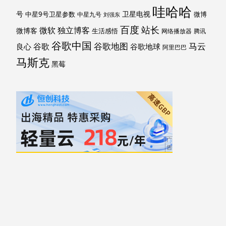
哇哈哈
号
卫星电视
中星9号卫星参数
微博
中星九号
刘强东
百度
站长
独立博客
微软
微博客
生活感悟
网络播放器
腾讯
谷歌中国
马云
谷歌地图
谷歌
谷歌地球
良心
阿里巴巴
马斯克
黑莓