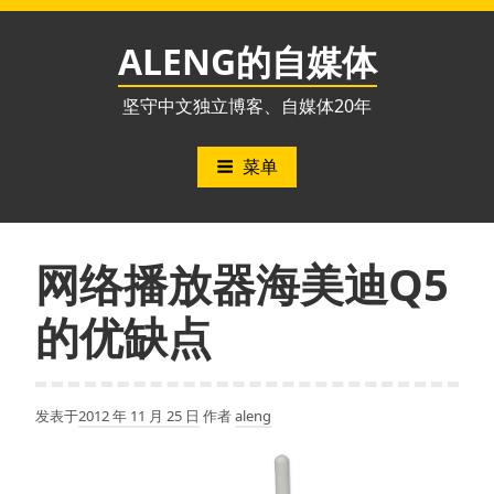
跳
至
ALENG的自媒体
内
容
坚守中文独立博客、自媒体20年
菜单
网络播放器海美迪Q5
的优缺点
发表于
2012 年 11 月 25 日
作者
aleng