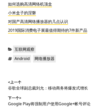
如何选购高清网络机顶盒
小米盒子的涅磐
对国产高清网络播放器的几点认识
2019国际消费电子展最值得期待的7件新产品
分
互联网观察
类：
标
，
Android
网络播放器
签：
文
<上一个
章
上
谷歌全球副总裁刘允：移动商务将爆发式增长
导
篇
下一个>
文
航
下
Google Play将强制用户使用Google+帐号评论
章：
篇